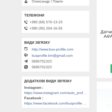
Олександр / Павло
+380 (68) 570-13-23
+380 (95) 204-16-55
Датчи
A4/
http://www.bus-profile.com
busprofile.km@gmail.com
0685701323
0685701323
Instagram
https://www.instagram.com/auto_profile_khm/
Facebook
https://www.facebook.com/busprofile.khm