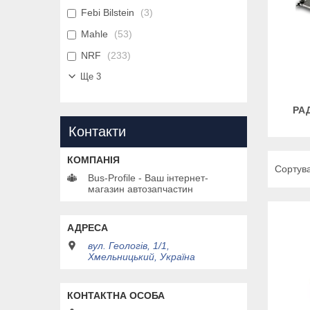
Febi Bilstein
3
Mahle
53
NRF
233
Ще 3
РА
Контакти
Bus-Profile - Ваш інтернет-
магазин автозапчастин
вул. Геологів, 1/1,
Хмельницький, Україна