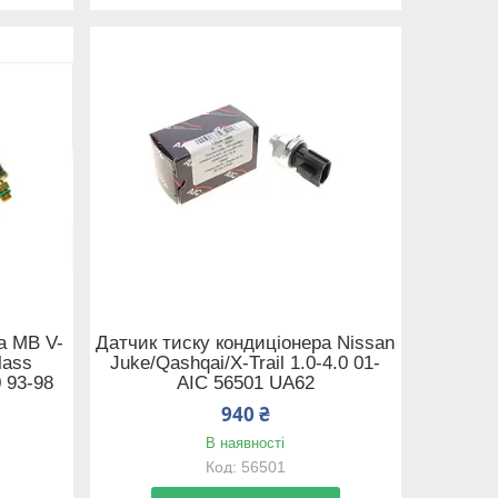
а MB V-
Датчик тиску кондиціонера Nissan
lass
Juke/Qashqai/X-Trail 1.0-4.0 01-
 93-98
AIC 56501 UA62
940 ₴
В наявності
56501