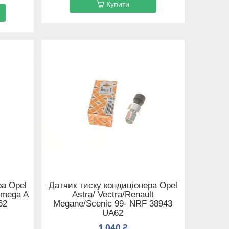
Купити
ра Opel
Датчик тиску кондиціонера Opel
Omega A
Astra/ Vectra/Renault
62
Megane/Scenic 99- NRF 38943
UA62
1 040 ₴