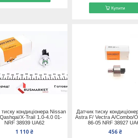
Купити
 тиску кондиціонера Nissan
Датчик тиску кондиціоне
Qashqai/X-Trail 1.0-4.0 01-
Astra F/ Vectra A/Combo/
NRF 38939 UA62
86-05 NRF 38927 UA
1 110 ₴
456 ₴