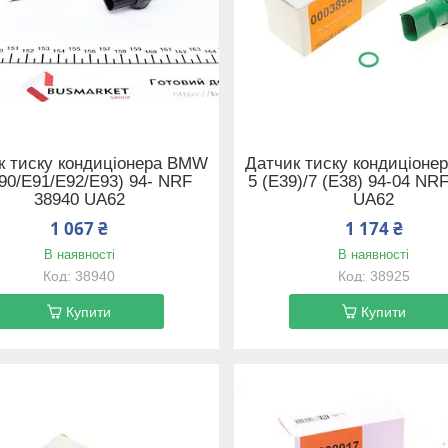
к тиску кондиціонера BMW
Датчик тиску кондиціон
E90/E91/E92/E93) 94- NRF
5 (E39)/7 (E38) 94-04 NR
38940 UA62
UA62
1 067 ₴
1 174 ₴
В наявності
В наявності
38940
38925
Купити
Купити