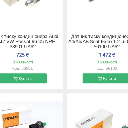
к тиску кондиціонера Audi
Датчик тиску кондиціоне
A6/ VW Passat 96-05 NRF
A4/A6/A8/Seat Exeo 1.2-6.0
38901 UA62
56100 UA62
725 ₴
1 472 ₴
В наявності
В наявності
38901
56100
Купити
Купити