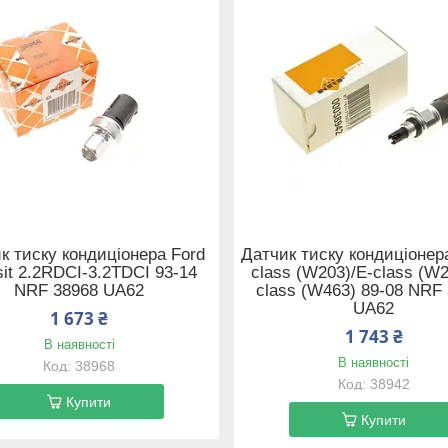
к тиску кондиціонера Ford
Датчик тиску кондиціонер
sit 2.2RDCI-3.2TDCI 93-14
class (W203)/E-class (W2
NRF 38968 UA62
class (W463) 89-08 NRF
UA62
1 673 ₴
1 743 ₴
В наявності
В наявності
38968
38942
Купити
Купити