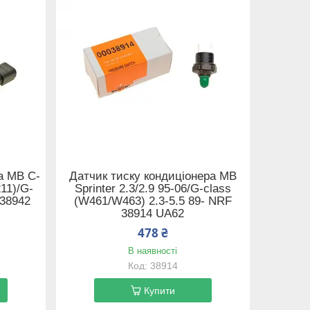
а MB C-
Датчик тиску кондиціонера MB
11)/G-
Sprinter 2.3/2.9 95-06/G-class
 38942
(W461/W463) 2.3-5.5 89- NRF
38914 UA62
478 ₴
В наявності
38914
Купити