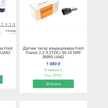
ра Ford
Датчик тиску кондиціонера Ford
7 UA62
Transit 2.2-3.2TDCi 00-14 NRF
38955 UA62
1 080 ₴
В наявності
38955
Купити