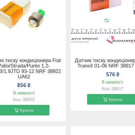
к тиску кондиціонера Fiat
Датчик тиску кондиціоне
Palio/Strada/Punto 1.2-
Transit 01-06 NRF 3891
.3/1.9JTD 93-12 NRF 38922
576 ₴
UA62
В наявності
856 ₴
38917
В наявності
38922
Купити
Купити