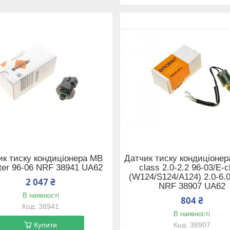
ик тиску кондиціонера MB
Датчик тиску кондиціонер
nter 96-06 NRF 38941 UA62
class 2.0-2.2 96-03/E-c
(W124/S124/A124) 2.0-6.0
2 047 ₴
NRF 38907 UA62
В наявності
804 ₴
38941
В наявності
Купити
38907