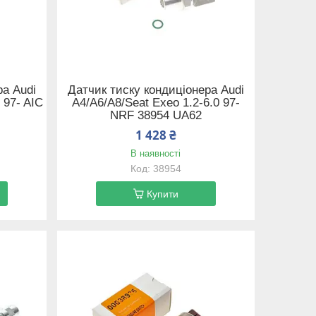
ра Audi
Датчик тиску кондиціонера Audi
 97- AIC
A4/A6/A8/Seat Exeo 1.2-6.0 97-
NRF 38954 UA62
1 428 ₴
В наявності
38954
Купити