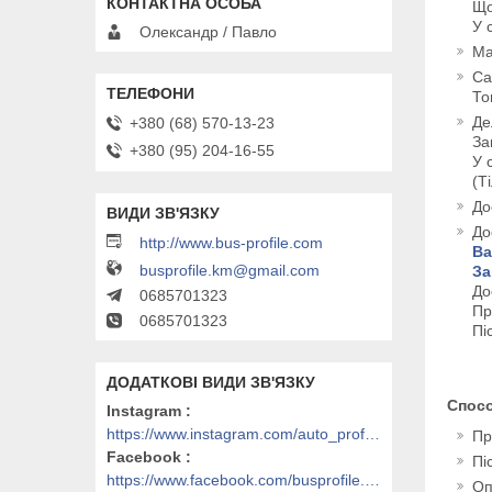
Що
У 
Олександр / Павло
Ма
Са
То
Де
+380 (68) 570-13-23
За
+380 (95) 204-16-55
У 
(Т
До
До
http://www.bus-profile.com
Ва
busprofile.km@gmail.com
За
До
0685701323
Пр
0685701323
Пі
Спос
Instagram
https://www.instagram.com/auto_profile_khm/
Пр
Facebook
Пі
https://www.facebook.com/busprofile.khm
Оп