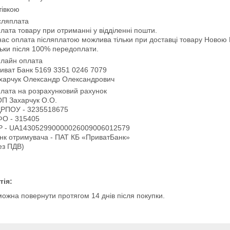
тівкою
сляплата
лата товару при отриманні у відділенні пошти.

нас оплата післяплатою можлива тільки при доставці товару Новою
льки після 100% передоплати.
лайн оплата
иват Банк 5169 3351 0246 7079

харчук Олександр Олександрович
лата на розрахунковий рахунок
П Захарчук О.О.

РПОУ - 3235518675

О - 315405

Р - UA143052990000026009006012579

нк отримувача - ПАТ КБ «ПриватБанк»

ез ПДВ)
тія:
можна повернути протягом 14 днів після покупки.