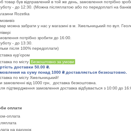
б товар був відправлений в той же день, замовлення потрібно зроби
суботу - до 12:30. (Можна післяплатою або по передоплаті на банків
газини Rozetka
мовивіз
вар можна забрати у нас у магазині в м. Хмельницький по вул. Геолог
лівері
мовлення потрібно зробити до 16:00.

суботу - до 13:30.

ільки після 100% передоплати)
ставка кур'єром
ставка по місту
Безкоштовно за умови
ртість доставки 50.00 ₴.

мовлення на суму понад 1000 ₴ доставляється 
безкоштовно
.
ставка по місту Хмельницький!

и замовленні від 1000 грн,  доставка безкоштовна.

сля підтвердження замовлення доставка відбувається з 10:00 до 16:
оби оплати
ом-оплата
сляплата
лата на рахунок