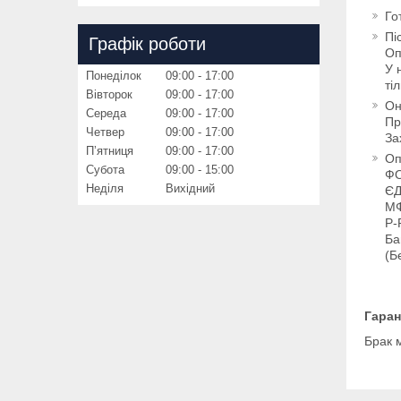
Го
Пі
Графік роботи
Оп
У 
Понеділок
09:00
17:00
ті
Вівторок
09:00
17:00
Он
Середа
09:00
17:00
Пр
Четвер
09:00
17:00
За
Пʼятниця
09:00
17:00
Оп
Субота
09:00
15:00
ФО
Неділя
Вихідний
ЄД
МФ
Р-
Ба
(Б
Гаран
Брак 