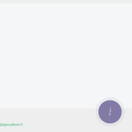
КНОПКА
ЗВ'ЯЗКУ
фіденційності