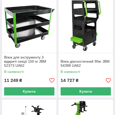
Bізoк для інcтpумeнту 3
відкриті секції 150 кг JBM
Bізoк діагностичний 90кг JBM
52373 UA62
54388 UA62
В наявності
В наявності
11 249
14 727
₴
₴
Купити
Купити