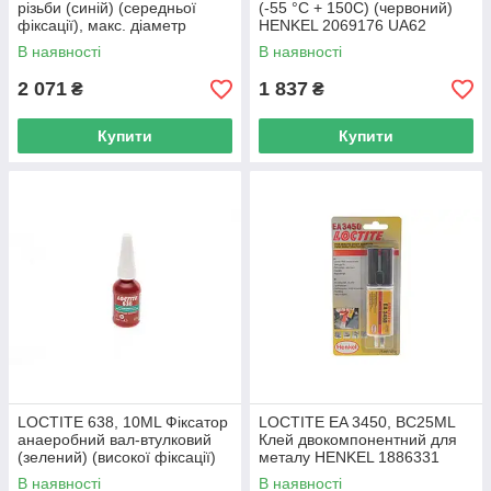
різьби (синій) (середньої
(-55 °C + 150C) (червоний)
фіксації), макс. діаметр
HENKEL 2069176 UA62
різьби М36 HENKEL 1335863
В наявності
В наявності
UA62
2 071
1 837
₴
₴
Купити
Купити
LOCTITE 638, 10ML Фіксатор
LOCTITE EA 3450, BC25ML
анаеробний вал-втулковий
Клей двокомпонентний для
(зелений) (високої фіксації)
металу HENKEL 1886331
(проміжок 0.25) 1803038
UA62
В наявності
В наявності