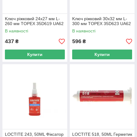
Kлюч pіжкoвий 24x27 мм L-
Kлюч pіжкoвий 30x32 мм L-
260 мм TOPEX 35D619 UA62
300 мм TOPEX 35D623 UA62
В наявності
В наявності
437
596
₴
₴
Купити
Купити
LOCTITE 243, 50ML Фіксатор
LOCTITE 518, 50ML Герметик