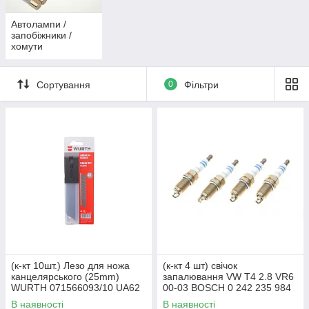
Автолампи /
запобіжники /
хомути
Сортування
0
Фільтри
(к-кт 10шт.) Лезо для ножа
(к-кт 4 шт) свічок
канцелярського (25mm)
запалювання VW T4 2.8 VR6
WURTH 071566093/10 UA62
00-03 BOSCH 0 242 235 984
UA62
В наявності
В наявності