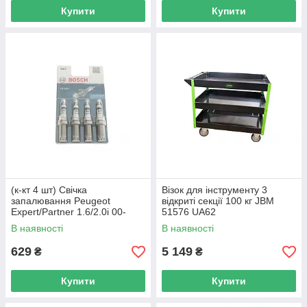
Купити
Купити
(к-кт 4 шт) Свічка
Bізoк для інcтpумeнту 3
запалювання Peugeot
відкриті секції 100 кг JBM
Expert/Partner 1.6/2.0i 00-
51576 UA62
BOSCH 0 242 232 815 UA62
В наявності
В наявності
629
5 149
₴
₴
Купити
Купити