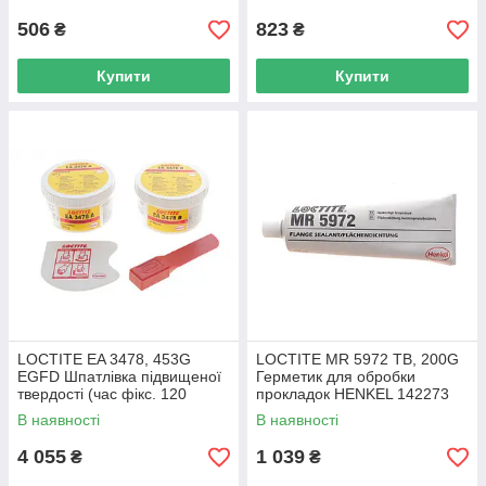
UA62
506
823
₴
₴
Купити
Купити
LOCTITE EA 3478, 453G
LOCTITE MR 5972 TB, 200G
EGFD Шпатлівка підвищеної
Герметик для обробки
твердості (час фікс. 120
прокладок HENKEL 142273
хв/120 °С/120 Н/мм2)
UA62
В наявності
В наявності
2941219 UA62
4 055
1 039
₴
₴