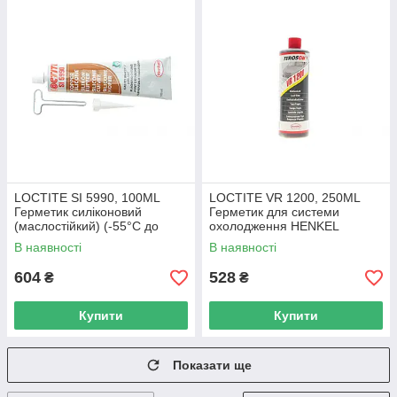
LOCTITE SI 5990, 100ML
LOCTITE VR 1200, 250ML
Герметик силіконовий
Герметик для системи
(маслостійкий) (-55°C до
охолодження HENKEL
+350°C) HENKEL 2064108
1147374 UA62
В наявності
В наявності
UA62
604
528
₴
₴
Купити
Купити
Показати ще