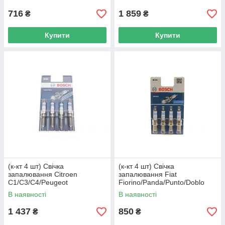
716
1 859
₴
₴
Купити
Купити
(к-кт 4 шт) Свічка
(к-кт 4 шт) Свічка
запалювання Citroen
запалювання Fiat
C1/C3/C4/Peugeot
Fiorino/Panda/Punto/Doblo
108/2008/301/308/Toyota
1.2/1.4i 97- BOSCH 0 242 135
В наявності
В наявності
Aygo 1.0/1. 0 242 129 806
801 UA62
UA62
1 437
850
₴
₴