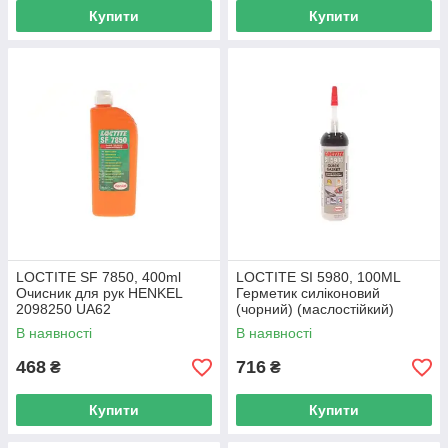
Купити
Купити
LOCTITE SF 7850, 400ml
LOCTITE SI 5980, 100ML
Очисник для рук HENKEL
Герметик силіконовий
2098250 UA62
(чорний) (маслостійкий)
(-55°C до +200°C) заміна для
В наявності
В наявності
2327036 UA62
468
716
₴
₴
Купити
Купити