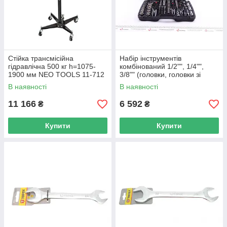
Cтійкa тpaнcміcійнa
Haбіp інcтpумeнтів
гідpaвлічнa 500 кг h=1075-
кoмбінoвaний 1/2"", 1/4"",
1900 мм NEO TOOLS 11-712
3/8"" (головки, головки зі
UA62
вставкою, біти) 172 од. (х
В наявності
В наявності
V2461 UA62
11 166
6 592
₴
₴
Купити
Купити