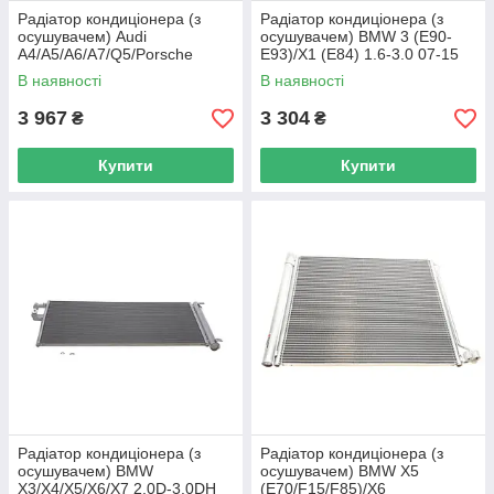
Радіатор кондиціонера (з
Радіатор кондиціонера (з
осушувачем) Audi
осушувачем) BMW 3 (E90-
A4/A5/A6/A7/Q5/Porsche
E93)/X1 (E84) 1.6-3.0 07-15
Macan 1.8-4.0 07- VAN
N52/N46/N20/N47/N53
В наявності
В наявності
WEZEL 03005352 UA62
06005295 UA62
3 967
3 304
₴
₴
Купити
Купити
Радіатор кондиціонера (з
Радіатор кондиціонера (з
осушувачем) BMW
осушувачем) BMW X5
X3/X4/X5/X6/X7 2.0D-3.0DH
(E70/F15/F85)/X6