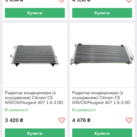
Купити
Купити
Радіатор кондиціонера (з
Радіатор кондиціонера (з
осушувачем) Citroen C5
осушувачем) Citroen C5
II/III/C6/Peugeot 407 1.6-3.0D
II/III/C6/Peugeot 407 1.6-3.0D
02- VAN WEZEL 40005286
02- VAN WEZEL 40005301
В наявності
В наявності
UA62
UA62
3 420
4 476
₴
₴
Купити
Купити