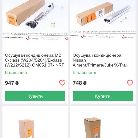
Осушувач кондиціонера MB
Осушувач кондиціонера
C-class (W204/S204)/E-class
Nissan
(W212/S212) OM651 07- NRF
Almera/Primera/Juke/X-Trail
33350 UA62
00- NRF 33224 UA62
В наявності
В наявності
947
748
₴
₴
Купити
Купити