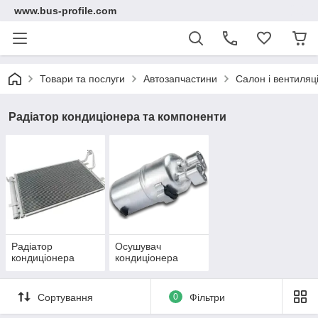
www.bus-profile.com
Товари та послуги
Автозапчастини
Салон і вентиляц
Радіатор кондиціонера та компоненти
Радіатор
Осушувач
кондиціонера
кондиціонера
Сортування
0
Фільтри