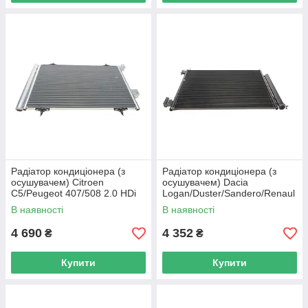
Радіатор кондиціонера (з
Радіатор кондиціонера (з
осушувачем) Citroen
осушувачем) Dacia
C5/Peugeot 407/508 2.0 HDi
Logan/Duster/Sandero/Renaul
08- NRF 35946 UA62
t Clio 1.2/1.5 10- NRF 350212
В наявності
В наявності
UA62
4 690
4 352
₴
₴
Купити
Купити