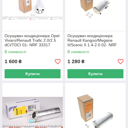
Осушувач кондиціонера Opel
Осушувач кондиціонера
Vivaro/Renault Trafic 2.0/2.5
Renault Kangoo/Megane
dCi/TDCI 01- NRF 33317
II/Scenic II 1.4-2.0 02- NRF
UA62
33221 UA62
В наявності
В наявності
1 600
1 280
₴
₴
Купити
Купити