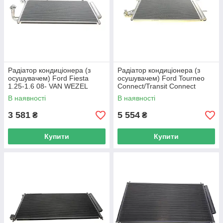
Радіатор кондиціонера (з
Радіатор кондиціонера (з
осушувачем) Ford Fiesta
осушувачем) Ford Tourneo
1.25-1.6 08- VAN WEZEL
Connect/Transit Connect
18005439 UA62
1.6EcoBoost 13- NRF 350406
В наявності
В наявності
UA62
3 581
5 554
₴
₴
Купити
Купити