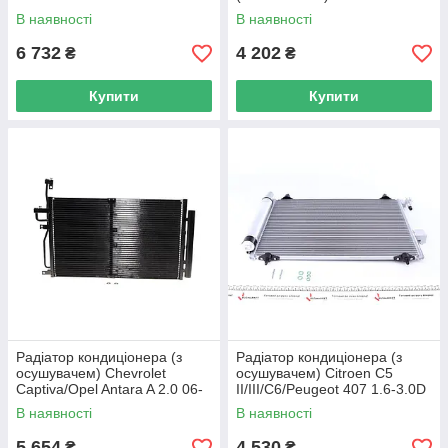
17- B47/B57 NRF 350462
(E71/E72/F16/F86) 09-19
В наявності
В наявності
UA62
N57/N63/N47 06005474 UA62
6 732
4 202
₴
₴
Купити
Купити
Радіатор кондиціонера (з
Радіатор кондиціонера (з
осушувачем) Chevrolet
осушувачем) Citroen C5
Captiva/Opel Antara A 2.0 06-
II/III/C6/Peugeot 407 1.6-3.0D
NRF 35797 UA62
02- NRF 35649 UA62
В наявності
В наявності
5 654
4 530
₴
₴