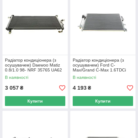
Радіатор кондиціонера (з
Радіатор кондиціонера (з
осушувачем) Daewoo Matiz
осушувачем) Ford C-
0.8/1.0 98- NRF 35765 UA62
Max/Grand C-Max 1.6TDCi
10-19 NRF 350209 UA62
В наявності
В наявності
3 057
4 193
₴
₴
Купити
Купити