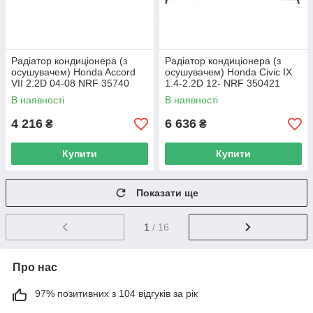
Радіатор кондиціонера (з
Радіатор кондиціонера (з
осушувачем) Honda Accord
осушувачем) Honda Civic IX
VII 2.2D 04-08 NRF 35740
1.4-2.2D 12- NRF 350421
UA62
UA62
В наявності
В наявності
4 216
6 636
₴
₴
Купити
Купити
Показати ще
1
/ 16
Про нас
97% позитивних з 104 відгуків за рік