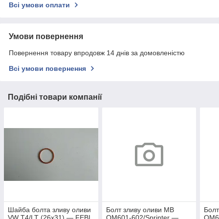
Всі умови оплати
Умови повернення
Повернення товару впродовж 14 днів за домовленістю
Всі умови повернення
Подібні товари компанії
Шайба болта зливу оливи
Болт зливу оливи MB
Болт
VW T4/LT (26x31) — FEBI
OM601-602/Sprinter —
OM60