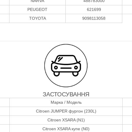
NARVA
488783000
PEUGEOT
621699
TOYOTA
9098113058
ЗАСТОСУВАННЯ
Марка / Модель
Citroen JUMPER фургон (230L)
Citroen XSARA (N1)
Citroen XSARA купе (N0)