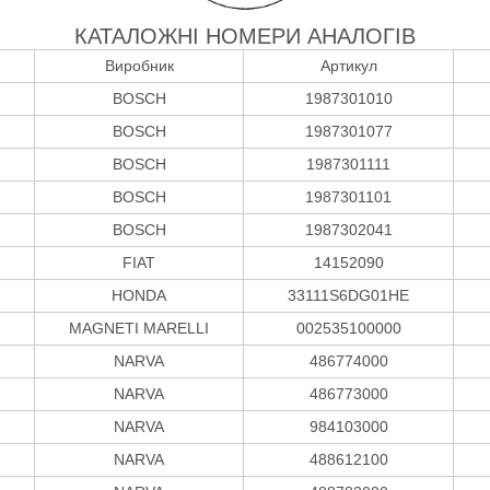
КАТАЛОЖНІ НОМЕРИ АНАЛОГІВ
Виробник
Артикул
BOSCH
1987301010
BOSCH
1987301077
BOSCH
1987301111
BOSCH
1987301101
BOSCH
1987302041
FIAT
14152090
HONDA
33111S6DG01HE
MAGNETI MARELLI
002535100000
NARVA
486774000
NARVA
486773000
NARVA
984103000
NARVA
488612100