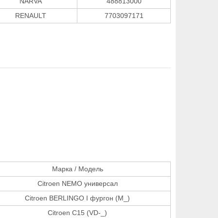
NARVA
488813000
RENAULT
7703097171
Марка / Модель
Citroen NEMO универсал
Citroen BERLINGO I фургон (M_)
Citroen C15 (VD-_)