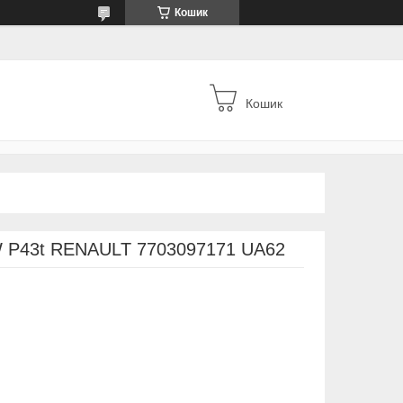
Кошик
Кошик
W P43t RENAULT 7703097171 UA62