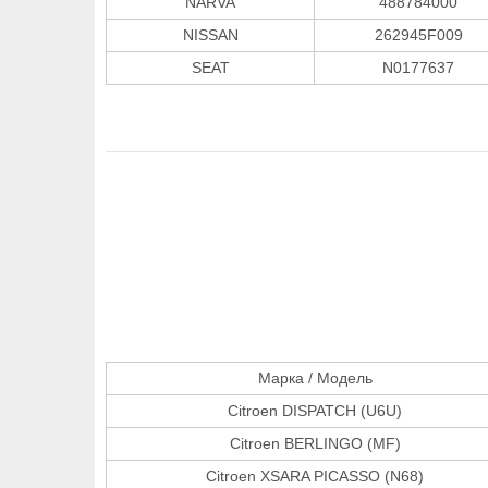
NARVA
488784000
NISSAN
262945F009
SEAT
N0177637
Марка / Модель
Citroen DISPATCH (U6U)
Citroen BERLINGO (MF)
Citroen XSARA PICASSO (N68)