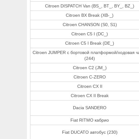
Citroen DISPATCH Van (BS_, BT_, BY_, BZ_)
Citroen BX Break (XB-_)
Citroen CHANSON (S0, S1)
Citroen C5 I (DC_)
Citroen C5 I Break (DE_)
Citroen JUMPER c бортовой платформой/ходовая ч
(244)
Citroen C2 (JM_)
Citroen C-ZERO
Citroen CX II
Citroen CX II Break
Dacia SANDERO
Fiat RITMO кабрио
Fiat DUCATO автобус (230)