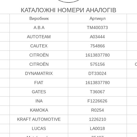
КАТАЛОЖНІ НОМЕРИ АНАЛОГІВ
Виробник
Артикул
A.B.A
TM400373
AUTOTEAM
A03444
CAUTEX
754866
CITROËN
1613837780
CITROËN
575156
DYNAMATRIX
DT33024
FIAT
1613837780
GATES
T36067
INA
F1226626
KAMOKA
R0254
KRAFT AUTOMOTIVE
1226210
LUCAS
LA0018