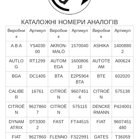
КАТАЛОЖНІ НОМЕРИ АНАЛОГІВ
Виробни
Артикул
Виробни
Артикул
Виробни
Артикул
к
к
к
A.B.A
YS4030
AKRON-
1570040
ASHIKA
1400880
00
MALÒ
2
AUTLO
RT1299
AUTOM
1600806
AUTOTE
A00624
G
EGA
10
AM
BGA
DC1405
BTA
E2P5904
BTE
602020
BTA
CALIBE
16761
CITROË
9607451
CITROË
575138
R
N
4
N
CITROË
9627860
CITROË
575115
DENCKE
P424001
N
7
N
RMANN
DYNAM
DT3300
FAST
FT44515
FIAT
9607451
ATRIX
2
480
FIAT
9627860
FLENNO
FS22991
GATES
T36059