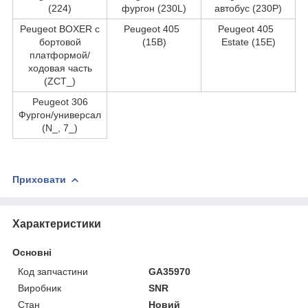
(224)
фургон (230L)
автобус (230P)
Peugeot BOXER c
Peugeot 405
Peugeot 405
бортовой
(15B)
Estate (15E)
платформой/
ходовая часть
(ZCT_)
Peugeot 306
Фургон/универсал
(N_, 7_)
Приховати
Характеристики
Основні
Код запчастини
GA35970
Виробник
SNR
Стан
Новий