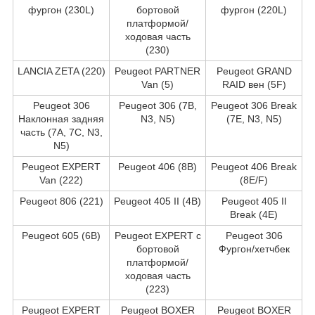
фургон (230L)
бортовой
фургон (220L)
платформой/
ходовая часть
(230)
LANCIA ZETA (220)
Peugeot PARTNER
Peugeot GRAND
Van (5)
RAID вен (5F)
Peugeot 306
Peugeot 306 (7B,
Peugeot 306 Break
Наклонная задняя
N3, N5)
(7E, N3, N5)
часть (7A, 7C, N3,
N5)
Peugeot EXPERT
Peugeot 406 (8B)
Peugeot 406 Break
Van (222)
(8E/F)
Peugeot 806 (221)
Peugeot 405 II (4B)
Peugeot 405 II
Break (4E)
Peugeot 605 (6B)
Peugeot EXPERT c
Peugeot 306
бортовой
Фургон/хетчбек
платформой/
ходовая часть
(223)
Peugeot EXPERT
Peugeot BOXER
Peugeot BOXER