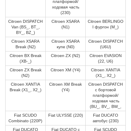
платформой/
ходовая часть
(230)
Citroen DISPATCH
Citroen XSARA
Citroen BERLINGO
Van (BS_, BT_,
(N1)
I фургон (M_)
BY_, BZ_)
Citroen XSARA
Citroen XSARA
Citroen DISPATCH
Break (N2)
купе (N0)
(U6U)
Citroen BX Break
Citroen ZX (N2)
Citroen EVASION
(XB-_)
(22, U6)
Citroen ZX Break
Citroen XM (Y4)
Citroen XANTIA
(N2)
(X1_, X2_)
Citroen XANTIA
Citroen XM Break
Citroen DISPATCH
Break (X1_, X2_)
(Y4)
c бортовой
платформой/
ходовая часть
(BU_, BV_, BW_,
Fiat SCUDO
Fiat ULYSSE (220)
Fiat DUCATO
Combinato (220P)
автобус (230)
Fiat DUCATO
Fiat DUCATO c
Fiat SCUDO