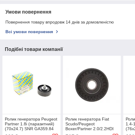
Умови повернення
Повернення товару впродовж 14 днів за домовленістю
Всі умови повернення
Подібні товари компанії
Ролик генератора Peugeot
Ролик генератора Fiat
Роли
Partner 1.8i (паразитний)
Scudo/Peugeot
1.4-
(70х24.7) SNR GA359.84
Boxer/Partner 2.0/2.2HDI
(76х
UA62
99- (натяжний) (70x25)
UA6