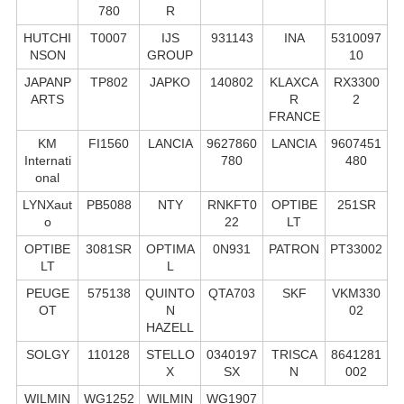
780
R
HUTCHI
T0007
IJS
931143
INA
5310097
NSON
GROUP
10
JAPANP
TP802
JAPKO
140802
KLAXCA
RX3300
ARTS
R
2
FRANCE
KM
FI1560
LANCIA
9627860
LANCIA
9607451
Internati
780
480
onal
LYNXaut
PB5088
NTY
RNKFT0
OPTIBE
251SR
o
22
LT
OPTIBE
3081SR
OPTIMA
0N931
PATRON
PT33002
LT
L
PEUGE
575138
QUINTO
QTA703
SKF
VKM330
OT
N
02
HAZELL
SOLGY
110128
STELLO
0340197
TRISCA
8641281
X
SX
N
002
WILMIN
WG1252
WILMIN
WG1907