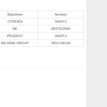
Виробник
Артикул
CITROËN
0640T2
NE
8937510000
PEUGEOT
0640T2
WILMINK GROUP
WG1746100