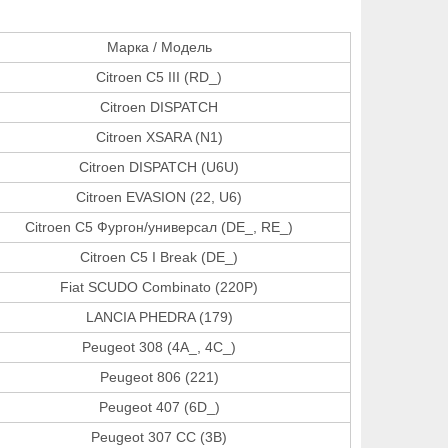
Марка / Модель
Citroen C5 III (RD_)
Citroen DISPATCH
Citroen XSARA (N1)
Citroen DISPATCH (U6U)
Citroen EVASION (22, U6)
Citroen C5 Фургон/универсал (DE_, RE_)
Citroen C5 I Break (DE_)
Fiat SCUDO Combinato (220P)
LANCIA PHEDRA (179)
Peugeot 308 (4A_, 4C_)
Peugeot 806 (221)
Peugeot 407 (6D_)
Peugeot 307 CC (3B)