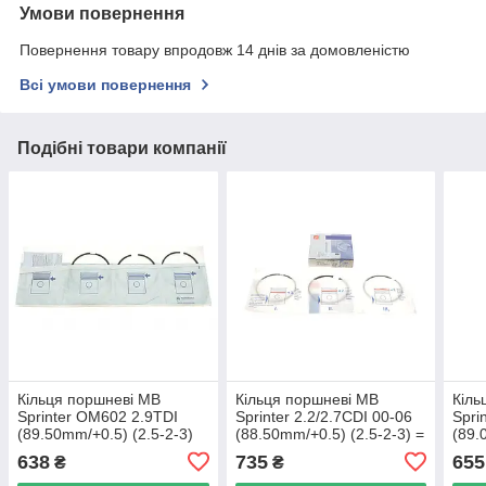
Умови повернення
Повернення товару впродовж 14 днів за домовленістю
Всі умови повернення
Подібні товари компанії
Кільця поршневі MB
Кільця поршневі MB
Кіль
Sprinter OM602 2.9TDI
Sprinter 2.2/2.7CDI 00-06
Spri
(89.50mm/+0.5) (2.5-2-3)
(88.50mm/+0.5) (2.5-2-3) =
(89.
KOLBENSCHMIDT
8912745000 NPR 120 010
— M
638
735
655
₴
₴
800017810050 UA62
0068 21 UA62