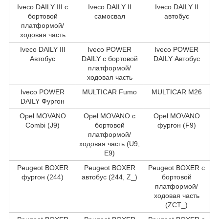
Iveco DAILY III c
Iveco DAILY II
Iveco DAILY II
бортовой
самосвал
автобус
платформой/
ходовая часть
Iveco DAILY III
Iveco POWER
Iveco POWER
Автобус
DAILY c бортовой
DAILY Автобус
платформой/
ходовая часть
Iveco POWER
MULTICAR Fumo
MULTICAR M26
DAILY Фургон
Opel MOVANO
Opel MOVANO c
Opel MOVANO
Combi (J9)
бортовой
фургон (F9)
платформой/
ходовая часть (U9,
E9)
Peugeot BOXER
Peugeot BOXER
Peugeot BOXER c
фургон (244)
автобус (244, Z_)
бортовой
платформой/
ходовая часть
(ZCT_)