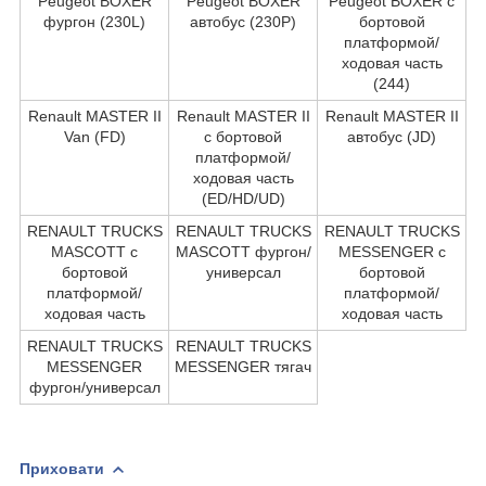
Peugeot BOXER
Peugeot BOXER
Peugeot BOXER c
фургон (230L)
автобус (230P)
бортовой
платформой/
ходовая часть
(244)
Renault MASTER II
Renault MASTER II
Renault MASTER II
Van (FD)
c бортовой
автобус (JD)
платформой/
ходовая часть
(ED/HD/UD)
RENAULT TRUCKS
RENAULT TRUCKS
RENAULT TRUCKS
MASCOTT c
MASCOTT фургон/
MESSENGER c
бортовой
универсал
бортовой
платформой/
платформой/
ходовая часть
ходовая часть
RENAULT TRUCKS
RENAULT TRUCKS
MESSENGER
MESSENGER тягач
фургон/универсал
Приховати