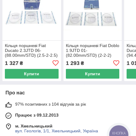
Кільця поршневі Fiat
Кільця поршневі Fiat Doblo
Кіль
Ducato 2.3JTD 06-
1.9JTD 01-
Duca
(88.00mm/STD) (2.5-2-2.5)
(82.00mm/STD) (2-2-2)
(94.
MAHLE 009 86 N0 UA62
MAHLE 009 81 N0 UA62
KOL
1 327
1 293
1 0
₴
₴
800
Купити
Купити
Про нас
97% позитивних з 104 відгуків за рік
Працює з 09.12.2013
м. Хмельницький
вул. Геологів, 1/1, Хмельницький, Україна
КНОПКА