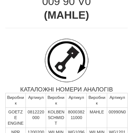
009 90 V0
(
MAHLE
)
КАТАЛОЖНІ НОМЕРИ АНАЛОГІВ
Виробни
Артикул
Виробни
Артикул
Виробни
Артикул
к
к
к
GOETZ
0812220
KOLBEN
8000382
MAHLE
00990N0
E
000
SCHMID
11000
ENGINE
T
NPR
1200200
WILMIN
WG1096
WILMIN
WG1201