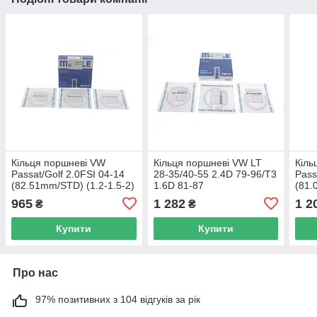
Кільця поршневі VW
Кільця поршневі VW LT
Кіль
Passat/Golf 2.0FSI 04-14
28-35/40-55 2.4D 79-96/T3
Pass
(82.51mm/STD) (1.2-1.5-2)
1.6D 81-87
(81.
MAHLE 028 14 N0 UA62
(77.51mm/+1.0) (1.75-2-3)
2) M
965
1 282
1 2
₴
₴
MAHLE 029 55 N2 UA62
Купити
Купити
Про нас
97% позитивних з 104 відгуків за рік