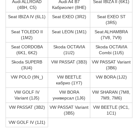
Audi ALLROAD
Audi A4 B7
Seat IBIZA II (6K1)
(4BH, C5)
Кабриолет (8HE)
Seat IBIZA IV (6L1)
Seat EXEO (3R2)
Seat EXEO ST
(3R5)
Seat TOLEDO II
Seat LEON (1M1)
Seat ALHAMBRA
(1M2)
(7V8, 7V9)
Seat CORDOBA
Skoda OCTAVIA
Skoda OCTAVIA
(6K1, 6K2)
(1U2)
Combi (1U5)
Skoda SUPERB
VW PASSAT (3B3)
VW PASSAT Variant
(3U4)
(3B6)
VW POLO (9N_)
VW BEETLE
VW BORA (1J2)
кабрио (1Y7)
VW GOLF IV
VW BORA
VW SHARAN (7M8,
Variant (1J5)
универсал (1J6)
7M9, 7M6)
VW PASSAT (3B2)
VW PASSAT Variant
VW BEETLE (9C1,
(3B5)
1C1)
VW GOLF IV (1J1)