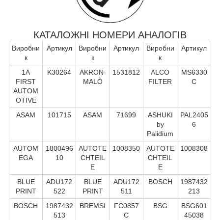
КАТАЛОЖНІ НОМЕРИ АНАЛОГІВ
Виробни
Артикул
Виробни
Артикул
Виробни
Артикул
к
к
к
1A
K30264
AKRON-
1531812
ALCO
MS6330
FIRST
MALÒ
FILTER
C
AUTOM
OTIVE
ASAM
101715
ASAM
71699
ASHUKI
PAL2405
by
6
Palidium
AUTOM
1800496
AUTOTE
1008350
AUTOTE
1008308
EGA
10
CHTEIL
CHTEIL
E
E
BLUE
ADU172
BLUE
ADU172
BOSCH
1987432
PRINT
522
PRINT
511
213
BOSCH
1987432
BREMSI
FC0857
BSG
BSG601
513
C
45038