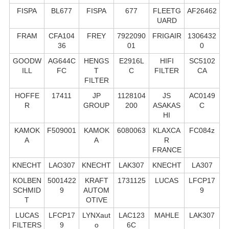
FISPA
BL677
FISPA
677
FLEETG
AF26462
UARD
FRAM
CFA104
FREY
7922090
FRIGAIR
1306432
36
01
0
GOODW
AG644C
HENGS
E2916L
HIFI
SC5102
ILL
FC
T
C
FILTER
CA
FILTER
HOFFE
17411
JP
1128104
JS
AC0149
R
GROUP
200
ASAKAS
C
HI
KAMOK
F509001
KAMOK
6080063
KLAXCA
FC084z
A
A
R
FRANCE
KNECHT
LAO307
KNECHT
LAK307
KNECHT
LA307
KOLBEN
5001422
KRAFT
1731125
LUCAS
LFCP17
SCHMID
9
AUTOM
9
T
OTIVE
LUCAS
LFCP17
LYNXaut
LAC123
MAHLE
LAK307
FILTERS
9
o
6C