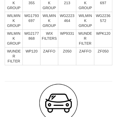
K
355
K
213
K
697
GROUP
GROUP
GROUP
WILMIN
WG1793
WILMIN
WG2223
WILMIN
WG2236
K
697
K
464
K
572
GROUP
GROUP
GROUP
WILMIN
WG2177
WIX
WP9331
WUNDE
WPK120
K
868
FILTERS
R
GROUP
FILTER
WUNDE
WP120
ZAFFO
Z050
ZAFFO
ZF050
R
FILTER