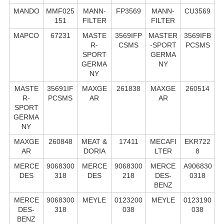
MANDO
MMF025
MANN-
FP3569
MANN-
CU3569
151
FILTER
FILTER
MAPCO
67231
MASTE
3569IFP
MASTER
3569IFB
R-
CSMS
-SPORT
PCSMS
SPORT
GERMA
GERMA
NY
NY
MASTE
35691IF
MAXGE
261838
MAXGE
260514
R-
PCSMS
AR
AR
SPORT
GERMA
NY
MAXGE
260848
MEAT &
17411
MECAFI
EKR722
AR
DORIA
LTER
8
MERCE
9068300
MERCE
9068300
MERCE
A906830
DES
318
DES
218
DES-
0318
BENZ
MERCE
9068300
MEYLE
0123200
MEYLE
0123190
DES-
318
038
038
BENZ