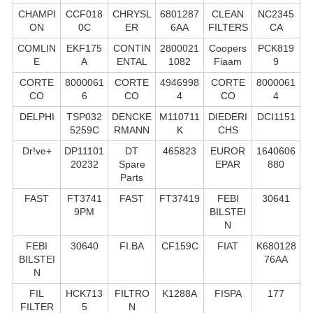
CHAMPI
CCF018
CHRYSL
6801287
CLEAN
NC2345
ON
0C
ER
6AA
FILTERS
CA
COMLIN
EKF175
CONTIN
2800021
Coopers
PCK819
E
A
ENTAL
1082
Fiaam
9
CORTE
8000061
CORTE
4946998
CORTE
8000061
CO
6
CO
4
CO
4
DELPHI
TSP032
DENCKE
M110711
DIEDERI
DCI1151
5259C
RMANN
K
CHS
Dr!ve+
DP11101
DT
465823
EUROR
1640606
20232
Spare
EPAR
880
Parts
FAST
FT3741
FAST
FT37419
FEBI
30641
9PM
BILSTEI
N
FEBI
30640
FI.BA
CF159C
FIAT
K680128
BILSTEI
76AA
N
FIL
HCK713
FILTRO
K1288A
FISPA
177
FILTER
5
N