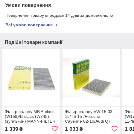
Умови повернення
Повернення товару впродовж 14 днів за домовленістю
Всі умови повернення
Подібні товари компанії
Фільтр салону MB A-class
Фільтр салону VW T5 03-
Філь
(W169)/B-class (W245)
15/T6 15-/Porsche
(W17
(вугільний) MANN-FILTER
Cayenne 02-10/Audi Q7
11-/I
CUK 4054 UA62
06-15 (вугільний) MANN-
(вуг
1 339
1 033
1 8
₴
₴
FILTER CUK 2842 UA62
CUK