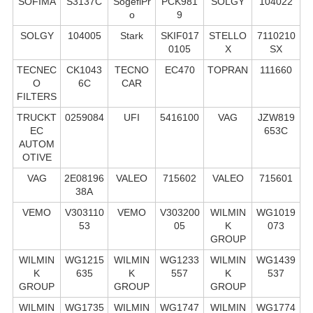
SOFIMA
S3137C
SogefiPr
PCK981
SOLGY
104022
o
9
SOLGY
104005
Stark
SKIF017
STELLO
7110210
0105
X
SX
TECNEC
CK1043
TECNO
EC470
TOPRAN
111660
O
6C
CAR
FILTERS
TRUCKT
0259084
UFI
5416100
VAG
JZW819
EC
653C
AUTOM
OTIVE
VAG
2E08196
VALEO
715602
VALEO
715601
38A
VEMO
V303110
VEMO
V303200
WILMIN
WG1019
53
05
K
073
GROUP
WILMIN
WG1215
WILMIN
WG1233
WILMIN
WG1439
K
635
K
557
K
537
GROUP
GROUP
GROUP
WILMIN
WG1735
WILMIN
WG1747
WILMIN
WG1774