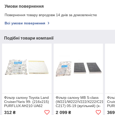
Умови повернення
Повернення товару впродовж 14 днів за домовленістю
Всі умови повернення
Подібні товари компанії
Фільтр салону Toyota Land
Фільтр салону MB S-class
Філь
Cruiser/Yaris 99- (216x215)
(W221/W222/V222/X222/C215-
Crui
PURFLUX AH210 UA62
C217) 05-19 (вугільний) (к-
PUR
кт 2шт.) PURFLUX
312
2 099
369
₴
₴
AHC559-2 UA62