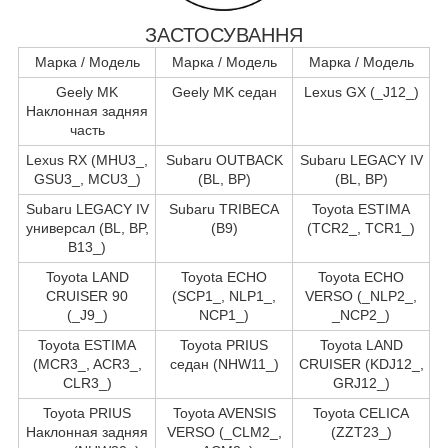
ЗАСТОСУВАННЯ
Марка / Модель
Марка / Модель
Марка / Модель
Geely MK
Geely MK седан
Lexus GX (_J12_)
Наклонная задняя
часть
Lexus RX (MHU3_,
Subaru OUTBACK
Subaru LEGACY IV
GSU3_, MCU3_)
(BL, BP)
(BL, BP)
Subaru LEGACY IV
Subaru TRIBECA
Toyota ESTIMA
универсал (BL, BP,
(B9)
(TCR2_, TCR1_)
B13_)
Toyota LAND
Toyota ECHO
Toyota ECHO
CRUISER 90
(SCP1_, NLP1_,
VERSO (_NLP2_,
(_J9_)
NCP1_)
_NCP2_)
Toyota ESTIMA
Toyota PRIUS
Toyota LAND
(MCR3_, ACR3_,
седан (NHW11_)
CRUISER (KDJ12_,
CLR3_)
GRJ12_)
Toyota PRIUS
Toyota AVENSIS
Toyota CELICA
Наклонная задняя
VERSO (_CLM2_,
(ZZT23_)