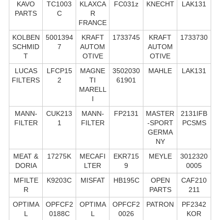
KAVO
TC1003
KLAXCA
FC031z
KNECHT
LAK131
PARTS
C
R
FRANCE
KOLBEN
5001394
KRAFT
1733745
KRAFT
1733730
SCHMID
7
AUTOM
AUTOM
T
OTIVE
OTIVE
LUCAS
LFCP15
MAGNE
3502030
MAHLE
LAK131
FILTERS
2
TI
61901
MARELL
I
MANN-
CUK213
MANN-
FP2131
MASTER
2131IFB
FILTER
1
FILTER
-SPORT
PCSMS
GERMA
NY
MEAT &
17275K
MECAFI
EKR715
MEYLE
3012320
DORIA
LTER
9
0005
MFILTE
K9203C
MISFAT
HB195C
OPEN
CAF210
R
PARTS
211
OPTIMA
OPFCF2
OPTIMA
OPFCF2
PATRON
PF2342
L
0188C
L
0026
KOR