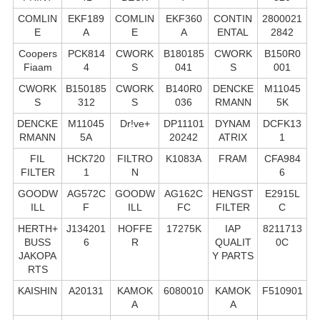
COMLIN
EKF189
COMLIN
EKF360
CONTIN
2800021
E
A
E
A
ENTAL
2842
Coopers
PCK814
CWORK
B180185
CWORK
B150R0
Fiaam
4
S
041
S
001
CWORK
B150185
CWORK
B140R0
DENCKE
M11045
S
312
S
036
RMANN
5K
DENCKE
M11045
Dr!ve+
DP11101
DYNAM
DCFK13
RMANN
5A
20242
ATRIX
1
FIL
HCK720
FILTRO
K1083A
FRAM
CFA984
FILTER
1
N
6
GOODW
AG572C
GOODW
AG162C
HENGST
E2915L
ILL
F
ILL
FC
FILTER
C
HERTH+
J134201
HOFFE
17275K
IAP
8211713
BUSS
6
R
QUALIT
0C
JAKOPA
Y PARTS
RTS
KAISHIN
A20131
KAMOK
6080010
KAMOK
F510901
A
A