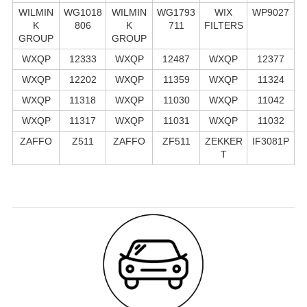
WILMIN
WG1018
WILMIN
WG1793
WIX
WP9027
K
806
K
711
FILTERS
GROUP
GROUP
WXQP
12333
WXQP
12487
WXQP
12377
WXQP
12202
WXQP
11359
WXQP
11324
WXQP
11318
WXQP
11030
WXQP
11042
WXQP
11317
WXQP
11031
WXQP
11032
ZAFFO
Z511
ZAFFO
ZF511
ZEKKER
IF3081P
T