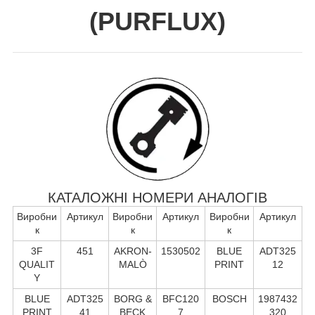
(
PURFLUX
)
КАТАЛОЖНІ НОМЕРИ АНАЛОГІВ
Виробни
Артикул
Виробни
Артикул
Виробни
Артикул
к
к
к
3F
451
AKRON-
1530502
BLUE
ADT325
QUALIT
MALÒ
PRINT
12
Y
BLUE
ADT325
BORG &
BFC120
BOSCH
1987432
PRINT
41
BECK
7
320