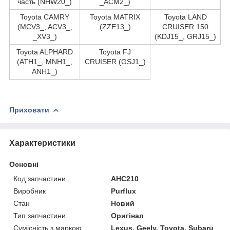
часть (NHW20_)
_ACM2_)
Toyota CAMRY
Toyota MATRIX
Toyota LAND
(MCV3_, ACV3_,
(ZZE13_)
CRUISER 150
_XV3_)
(KDJ15_, GRJ15_)
Toyota ALPHARD
Toyota FJ
(ATH1_, MNH1_,
CRUISER (GSJ1_)
ANH1_)
Приховати
Характеристики
Основні
Код запчастини
AHC210
Виробник
Purflux
Стан
Новий
Тип запчастини
Оригінал
Сумісність з маркою
Lexus, Geely, Toyota, Subaru