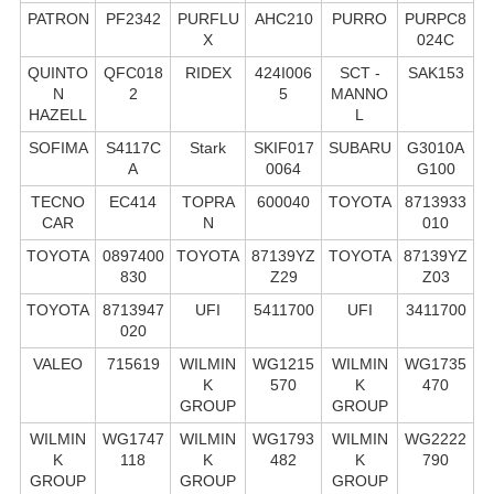
PATRON
PF2342
PURFLU
AHC210
PURRO
PURPC8
X
024C
QUINTO
QFC018
RIDEX
424I006
SCT -
SAK153
N
2
5
MANNO
HAZELL
L
SOFIMA
S4117C
Stark
SKIF017
SUBARU
G3010A
A
0064
G100
TECNO
EC414
TOPRA
600040
TOYOTA
8713933
CAR
N
010
TOYOTA
0897400
TOYOTA
87139YZ
TOYOTA
87139YZ
830
Z29
Z03
TOYOTA
8713947
UFI
5411700
UFI
3411700
020
VALEO
715619
WILMIN
WG1215
WILMIN
WG1735
K
570
K
470
GROUP
GROUP
WILMIN
WG1747
WILMIN
WG1793
WILMIN
WG2222
K
118
K
482
K
790
GROUP
GROUP
GROUP