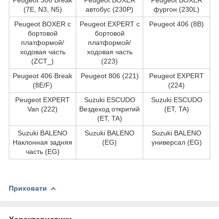
(7E, N3, N5)
автобус (230P)
фургон (230L)
Peugeot BOXER c
Peugeot EXPERT c
Peugeot 406 (8B)
бортовой
бортовой
платформой/
платформой/
ходовая часть
ходовая часть
(ZCT_)
(223)
Peugeot 406 Break
Peugeot 806 (221)
Peugeot EXPERT
(8E/F)
(224)
Peugeot EXPERT
Suzuki ESCUDO
Suzuki ESCUDO
Van (222)
Вездеход откритий
(ET, TA)
(ET, TA)
Suzuki BALENO
Suzuki BALENO
Suzuki BALENO
Наклонная задняя
(EG)
универсал (EG)
часть (EG)
Приховати