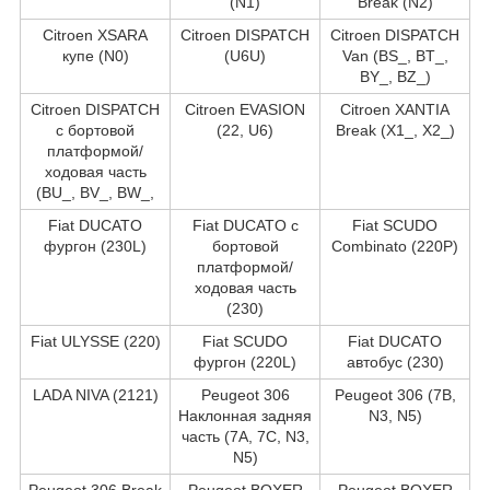
(N1)
Break (N2)
Citroen XSARA
Citroen DISPATCH
Citroen DISPATCH
купе (N0)
(U6U)
Van (BS_, BT_,
BY_, BZ_)
Citroen DISPATCH
Citroen EVASION
Citroen XANTIA
c бортовой
(22, U6)
Break (X1_, X2_)
платформой/
ходовая часть
(BU_, BV_, BW_,
Fiat DUCATO
Fiat DUCATO c
Fiat SCUDO
фургон (230L)
бортовой
Combinato (220P)
платформой/
ходовая часть
(230)
Fiat ULYSSE (220)
Fiat SCUDO
Fiat DUCATO
фургон (220L)
автобус (230)
LADA NIVA (2121)
Peugeot 306
Peugeot 306 (7B,
Наклонная задняя
N3, N5)
часть (7A, 7C, N3,
N5)
Peugeot 306 Break
Peugeot BOXER
Peugeot BOXER