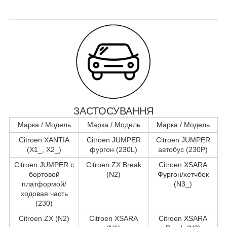
ЗАСТОСУВАННЯ
Марка / Модель
Марка / Модель
Марка / Модель
Citroen XANTIA
Citroen JUMPER
Citroen JUMPER
(X1_, X2_)
фургон (230L)
автобус (230P)
Citroen JUMPER c
Citroen ZX Break
Citroen XSARA
бортовой
(N2)
Фургон/хетчбек
платформой/
(N3_)
ходовая часть
(230)
Citroen ZX (N2)
Citroen XSARA
Citroen XSARA