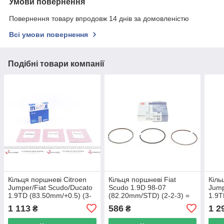
Умови повернення
Повернення товару впродовж 14 днів за домовленістю
Всі умови повернення
Подібні товари компанії
Кільця поршневі Citroen
Кільця поршневі Fiat
Кіль
Jumper/Fiat Scudo/Ducato
Scudo 1.9D 98-07
Jump
1.9TD (83.50mm/+0.5) (3-
(82.20mm/STD) (2-2-3) =
1.9T
2-3) MAHLE 039 96 N1
8911420000 NPR 120 011
2-3)
1 113
586
1 2
₴
₴
UA62
0015 00 UA62
UA6