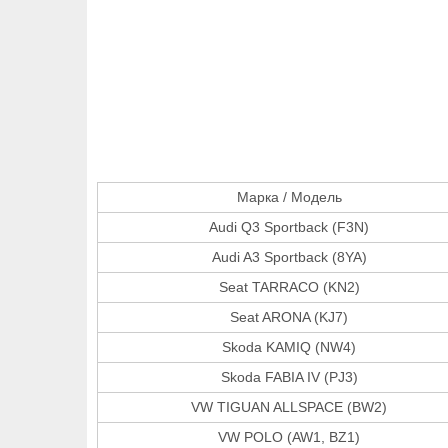
Марка / Модель
Audi Q3 Sportback (F3N)
Audi A3 Sportback (8YA)
Seat TARRACO (KN2)
Seat ARONA (KJ7)
Skoda KAMIQ (NW4)
Skoda FABIA IV (PJ3)
VW TIGUAN ALLSPACE (BW2)
VW POLO (AW1, BZ1)