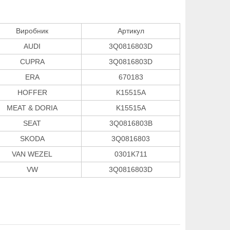
Виробник
Артикул
AUDI
3Q0816803D
CUPRA
3Q0816803D
ERA
670183
HOFFER
K15515A
MEAT & DORIA
K15515A
SEAT
3Q0816803B
SKODA
3Q0816803
VAN WEZEL
0301K711
VW
3Q0816803D