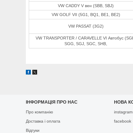
VW CADDY V вен (SBB, SBJ)
VW GOLF VII (5G1, BQ1, BE1, BE2)
VW PASSAT (3G2)
VW TRANSPORTER / CARAVELLE VI Автобус (SG
SGG, SGJ, SGC, SHB,
ІНФОРМАЦІЯ ПРО НАС
НОВА К
Про компанію
instagram
Доставка і оплата
facebook
Відгуки