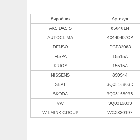
Виробник
Артикул
AKS DASIS
850401N
AUTOCLIMA
40440407CP
DENSO
DCP32083
FISPA
15515A
KRIOS
15515A
NISSENS
890944
SEAT
3Q0816803D
SKODA
3Q0816803B
VW
3Q0816803
WILMINK GROUP
WG2330197