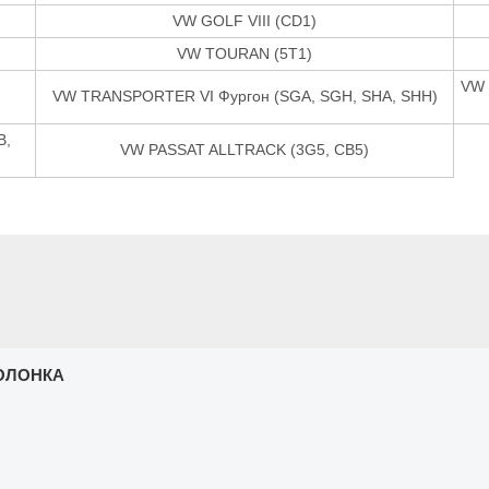
VW GOLF VIII (CD1)
VW TOURAN (5T1)
VW 
VW TRANSPORTER VI Фургон (SGA, SGH, SHA, SHH)
B,
VW PASSAT ALLTRACK (3G5, CB5)
ОЛОНКА