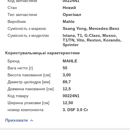
Код запчастини
00224N1
Стан
Новий
Тип запчастини
Оригінал
Виробник
Mahle
Сумісність з маркою
Ssang Yong, Mercedes-Benz
Сумісність з моделлю
Istana, T1, G-Class, Musso,
T1/TN, Vito, Rexton, Korando,
Sprinter
Користувальницькі характеристики
Бренд
MAHLE
Вага нетто [г]
55
Висота паковання [см]
3,00
Діаметр циліндра [мм]
89,7
Довжина паковання [см]
12,5
Код товару
00224N1
Ширина упаковки [см]
12,50
номер компонента
3. DSF 3.0 Cr
Приховати