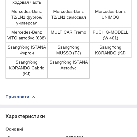
ходовая часть
Mercedes-Benz
Mercedes-Benz
Mercedes-Benz
T2/LN1 фургон/
T2/LN1 самосвал
UNIMOG
универсал
Mercedes-Benz
MULTICAR Tremo
PUCH G-MODELL
VITO автобус (638)
(W 461)
SsangYong ISTANA
SsangYong
SsangYong
Фургон
MUSSO (FJ)
KORANDO (KJ)
SsangYong
SsangYong ISTANA
KORANDO Cabrio
Автобус
(KJ)
Приховати
Характеристики
Основні