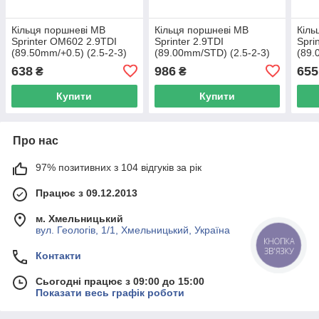
Кільця поршневі MB
Кільця поршневі MB
Кіль
Sprinter OM602 2.9TDI
Sprinter 2.9TDI
Spri
(89.50mm/+0.5) (2.5-2-3)
(89.00mm/STD) (2.5-2-3)
(89.
KOLBENSCHMIDT
MAHLE 001 01 N0 UA62
— M
638
986
655
₴
₴
800017810050 UA62
Купити
Купити
Про нас
97% позитивних з 104 відгуків за рік
Працює з 09.12.2013
м. Хмельницький
вул. Геологів, 1/1, Хмельницький, Україна
КНОПКА
ЗВ'ЯЗКУ
Контакти
Сьогодні працює з 09:00 до 15:00
Показати весь графік роботи