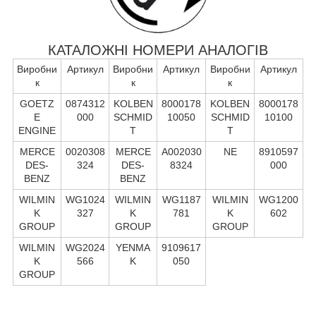
КАТАЛОЖНІ НОМЕРИ АНАЛОГІВ
Виробни
Артикул
Виробни
Артикул
Виробни
Артикул
к
к
к
GOETZ
0874312
KOLBEN
8000178
KOLBEN
8000178
E
000
SCHMID
10050
SCHMID
10100
ENGINE
T
T
MERCE
0020308
MERCE
A002030
NE
8910597
DES-
324
DES-
8324
000
BENZ
BENZ
WILMIN
WG1024
WILMIN
WG1187
WILMIN
WG1200
K
327
K
781
K
602
GROUP
GROUP
GROUP
WILMIN
WG2024
YENMA
9109617
K
566
K
050
GROUP