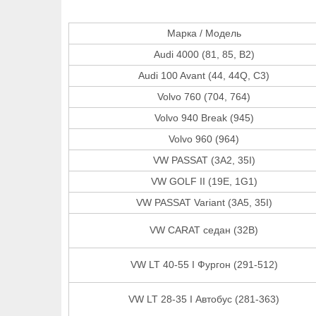
Марка / Модель
Audi 4000 (81, 85, B2)
Audi 100 Avant (44, 44Q, C3)
Volvo 760 (704, 764)
Volvo 940 Break (945)
Volvo 960 (964)
VW PASSAT (3A2, 35I)
VW GOLF II (19E, 1G1)
VW PASSAT Variant (3A5, 35I)
VW CARAT седан (32B)
VW LT 40-55 I Фургон (291-512)
VW LT 28-35 I Автобус (281-363)