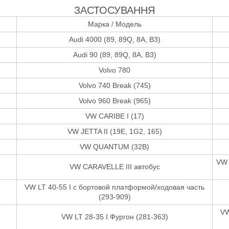
ЗАСТОСУВАННЯ
Марка / Модель
Audi 4000 (89, 89Q, 8A, B3)
Audi 90 (89, 89Q, 8A, B3)
Volvo 780
Volvo 740 Break (745)
Volvo 960 Break (965)
VW CARIBE I (17)
VW JETTA II (19E, 1G2, 165)
VW QUANTUM (32B)
VW 
VW CARAVELLE III автобус
VW LT 40-55 I c бортовой платформой/ходовая часть
(293-909)
VW
VW LT 28-35 I Фургон (281-363)