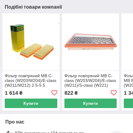
Подібні товари компанії
Фільтр повітряний MB C-
Фільтр повітряний MB C-
Філь
class (W203/W204)/E-class
class (W203/W204)/E-class
MB E
(W211/W212) 2.5-5.5
(W211)/S-class (W221)
(W20
M112/M113/M272 00-14 (к-
3.0CDI OM642 05-14 (L)
OM6
1 614
822
1 3
₴
₴
к C 3698/3-2 UA62
E1029L01 UA62
WA9
Купити
Купити
Про нас
97% позитивних з 104 відгуків за рік