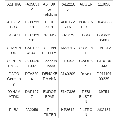
ASHIKA
FA0509J
ASHUKI
PAL2210
AUGER
119058
M
by
5
Palidium
AUTOM
1800733
BLUE
ADU172
BORG &
BFA2060
EGA
10
PRINT
216
BECK
BOSCH
1987429
BREMSI
FA1275
BSG
BSG601
401
35007
CHAMPI
CAF100
CLEAN
MA3016
COMLIN
EAF512
ON
464C
FILTERS
E
CONTIN
2800020
Coopers
FL9052
CWORK
B13CR0
ENTAL
1002
Fiaam
S
043
DACO
DFA220
DENCKE
A140209
Dr!ve+
DP11101
German
4
RMANN
00229
y
DYNAM
DAF127
EUROR
E147326
FEBI
39751
ATRIX
7
EPAR
BILSTEI
N
FI.BA
FA2059
FIL
HP2612
FILTRO
AK2181
FILTER
N