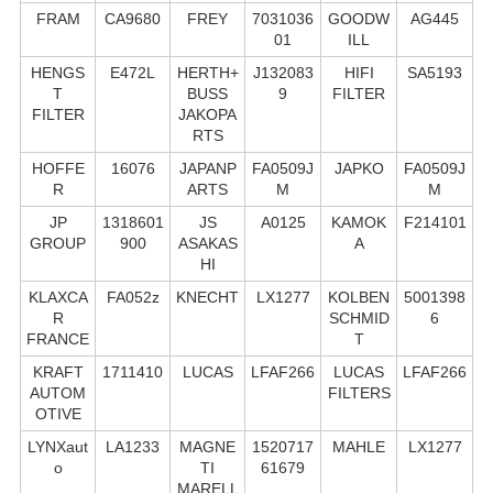
FRAM
CA9680
FREY
7031036
GOODW
AG445
01
ILL
HENGS
E472L
HERTH+
J132083
HIFI
SA5193
T
BUSS
9
FILTER
FILTER
JAKOPA
RTS
HOFFE
16076
JAPANP
FA0509J
JAPKO
FA0509J
R
ARTS
M
M
JP
1318601
JS
A0125
KAMOK
F214101
GROUP
900
ASAKAS
A
HI
KLAXCA
FA052z
KNECHT
LX1277
KOLBEN
5001398
R
SCHMID
6
FRANCE
T
KRAFT
1711410
LUCAS
LFAF266
LUCAS
LFAF266
AUTOM
FILTERS
OTIVE
LYNXaut
LA1233
MAGNE
1520717
MAHLE
LX1277
o
TI
61679
MARELL