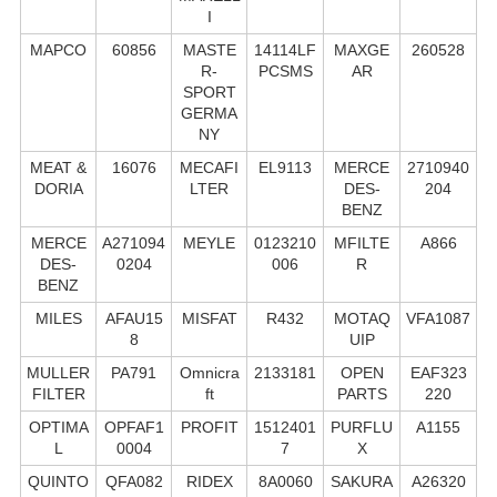
I
MAPCO
60856
MASTE
14114LF
MAXGE
260528
R-
PCSMS
AR
SPORT
GERMA
NY
MEAT &
16076
MECAFI
EL9113
MERCE
2710940
DORIA
LTER
DES-
204
BENZ
MERCE
A271094
MEYLE
0123210
MFILTE
A866
DES-
0204
006
R
BENZ
MILES
AFAU15
MISFAT
R432
MOTAQ
VFA1087
8
UIP
MULLER
PA791
Omnicra
2133181
OPEN
EAF323
FILTER
ft
PARTS
220
OPTIMA
OPFAF1
PROFIT
1512401
PURFLU
A1155
L
0004
7
X
QUINTO
QFA082
RIDEX
8A0060
SAKURA
A26320