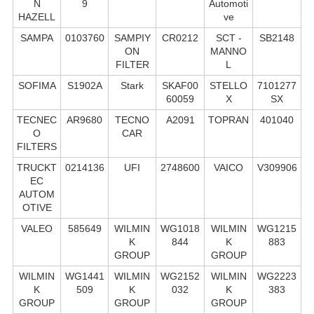
N
9
Automoti
HAZELL
ve
SAMPA
0103760
SAMPIY
CR0212
SCT -
SB2148
ON
MANNO
FILTER
L
SOFIMA
S1902A
Stark
SKAF00
STELLO
7101277
60059
X
SX
TECNEC
AR9680
TECNO
A2091
TOPRAN
401040
O
CAR
FILTERS
TRUCKT
0214136
UFI
2748600
VAICO
V309906
EC
AUTOM
OTIVE
VALEO
585649
WILMIN
WG1018
WILMIN
WG1215
K
844
K
883
GROUP
GROUP
WILMIN
WG1441
WILMIN
WG2152
WILMIN
WG2223
K
509
K
032
K
383
GROUP
GROUP
GROUP