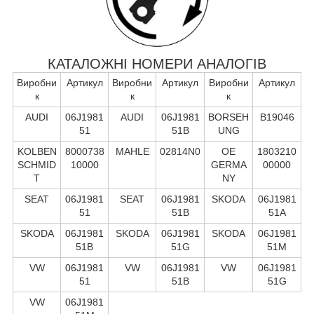
КАТАЛОЖНІ НОМЕРИ АНАЛОГІВ
Виробни
Артикул
Виробни
Артикул
Виробни
Артикул
к
к
к
AUDI
06J1981
AUDI
06J1981
BORSEH
B19046
51
51B
UNG
KOLBEN
8000738
MAHLE
02814N0
OE
1803210
SCHMID
10000
GERMA
00000
T
NY
SEAT
06J1981
SEAT
06J1981
SKODA
06J1981
51
51B
51A
SKODA
06J1981
SKODA
06J1981
SKODA
06J1981
51B
51G
51M
VW
06J1981
VW
06J1981
VW
06J1981
51
51B
51G
VW
06J1981