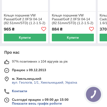
Кільця поршневі VW
Кільця поршневі VW
Кіль
Passat/Golf 2.0FSI 04-14
Passat/Golf 2.0FSI 04-14
Cadd
(82.51mm/STD) (1.2-1.5-2)
(82.51mm/STD) (1.2-1.5-2)
1.6/1
MAHLE 028 14 N0 UA62
KOLBENSCHMIDT
VAG
965
884
370
₴
₴
800073810000 UA62
B19
Купити
Купити
Про нас
97% позитивних з 104 відгуків за рік
Працює з 09.12.2013
м. Хмельницький
вул. Геологів, 1/1, Хмельницький, Україна
Контакти
Сьогодні працює з 09:00 до 15:00
Показати весь графік роботи