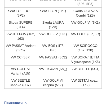
(5P5, 5P8)
Seat TOLEDO III
Seat LEON (1P1)
Skoda OCTAVIA
(5P2)
Combi (1Z5)
Skoda SUPERB
Skoda LAURA
VW GOLF VI (5K1)
(3T4)
(1Z3)
VW JETTA IV (162,
VW GOLF V (1K1)
VW POLO (6R, 6C)
163)
VW PASSAT Variant
VW EOS (1F7,
VW SCIROCCO
(3C5)
1F8)
(137, 138)
VW CC (357)
VW PASSAT (3C2)
VW BORA / JETTA
V универсал (1K5)
VW GOLF VI
VW TIGUAN (5N_)
VW BEETLE (5C1)
Variant (AJ5)
VW BEETLE
VW GOLF VI
VW JETTA I седан
кабрио (5C7)
кабрио (517)
(1K2)
Приховати