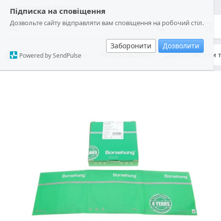
www.bus-profile.com
Підписка на сповіщення
Дозвольте сайту відправляти вам сповіщення на робочий стіл.
Заборонити
Дозволити
Товари та послуги
Автозапчастини
Двигун, системи 
Powered by SendPulse