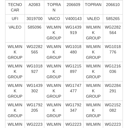
TECNO
A2083
TOPRA
206609
TOPRAN
206610
CAR
N
UFI
3019700
VAICO
V400143
VALEO
585265
VALEO
585096
WILMIN
WG1439
WILMIN
WG2282
K
919
K
564
GROUP
GROUP
WILMIN
WG2282
WILMIN
WG1018
WILMIN
WG1018
K
565
K
480
K
776
GROUP
GROUP
GROUP
WILMIN
WG1018
WILMIN
WG1215
WILMIN
WG1216
K
927
K
897
K
036
GROUP
GROUP
GROUP
WILMIN
WG1439
WILMIN
WG1747
WILMIN
WG2284
K
302
K
477
K
291
GROUP
GROUP
GROUP
WILMIN
WG1792
WILMIN
WG1792
WILMIN
WG2152
K
205
K
347
K
082
GROUP
GROUP
GROUP
WILMIN
WG2223
WILMIN
WG2223
WILMIN
WG2223