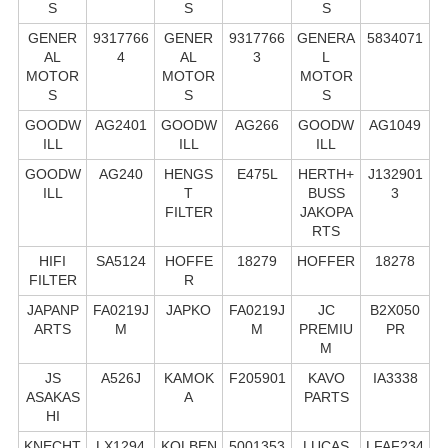
S
S
S
GENER
9317766
GENER
9317766
GENERA
5834071
AL
4
AL
3
L
MOTOR
MOTOR
MOTOR
S
S
S
GOODW
AG2401
GOODW
AG266
GOODW
AG1049
ILL
ILL
ILL
GOODW
AG240
HENGS
E475L
HERTH+
J132901
ILL
T
BUSS
3
FILTER
JAKOPA
RTS
HIFI
SA5124
HOFFE
18279
HOFFER
18278
FILTER
R
JAPANP
FA0219J
JAPKO
FA0219J
JC
B2X050
ARTS
M
M
PREMIU
PR
M
JS
A526J
KAMOK
F205901
KAVO
IA3338
ASAKAS
A
PARTS
HI
KNECHT
LX1294
KOLBEN
5001353
LUCAS
LFAF234