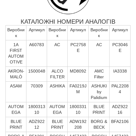
КАТАЛОЖНІ НОМЕРИ АНАЛОГІВ
Виробни
Артикул
Виробни
Артикул
Виробни
Артикул
к
к
к
1A
A60783
AC
PC2758
AC
PC3046
FIRST
E
E
AUTOM
OTIVE
AKRON-
1500048
ALCO
MD8092
AMC
IA3338
MALÒ
FILTER
Filter
ASAM
70309
ASHIKA
FA0219J
ASHUKI
PAL2208
M
by
4
Palidium
AUTOM
1800313
AUTOM
1800331
BLUE
ADZ922
EGA
10
EGA
10
PRINT
16
BLUE
ADZ922
BLUE
ADW192
BORG &
BFA2106
PRINT
12
PRINT
208
BECK