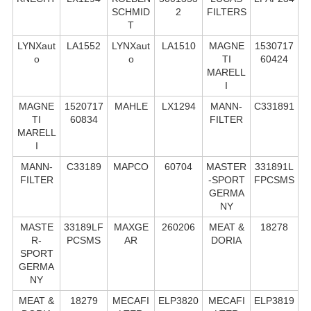
SCHMID
2
FILTERS
T
LYNXaut
LA1552
LYNXaut
LA1510
MAGNE
1530717
o
o
TI
60424
MARELL
I
MAGNE
1520717
MAHLE
LX1294
MANN-
C331891
TI
60834
FILTER
MARELL
I
MANN-
C33189
MAPCO
60704
MASTER
331891L
FILTER
-SPORT
FPCSMS
GERMA
NY
MASTE
33189LF
MAXGE
260206
MEAT &
18278
R-
PCSMS
AR
DORIA
SPORT
GERMA
NY
MEAT &
18279
MECAFI
ELP3820
MECAFI
ELP3819