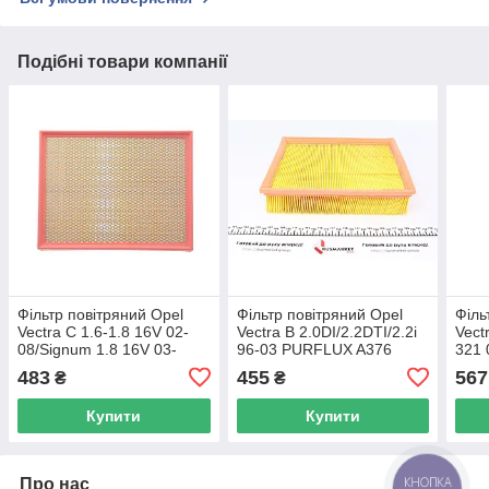
Подібні товари компанії
Фільтр повітряний Opel
Фільтр повітряний Opel
Філь
Vectra C 1.6-1.8 16V 02-
Vectra B 2.0DI/2.2DTI/2.2i
Vect
08/Signum 1.8 16V 03-
96-03 PURFLUX A376
321 
09/Fiat Croma 1.8 16V 05-
UA62
483
455
567
₴
₴
ADW192208 UA62
Купити
Купити
Про нас
КНОПКА