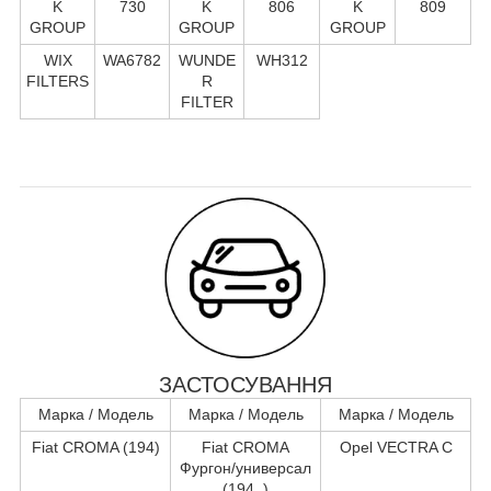
K
730
K
806
K
809
GROUP
GROUP
GROUP
WIX
WA6782
WUNDE
WH312
FILTERS
R
FILTER
ЗАСТОСУВАННЯ
Марка / Модель
Марка / Модель
Марка / Модель
Fiat CROMA (194)
Fiat CROMA
Opel VECTRA C
Фургон/универсал
(194_)