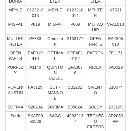
DORIA
LTER
LTER
MEYLE
6123210
MEYLE
6123210
MFILTE
K7531
013
014
R
MISFAT
P819
MISFAT
P609
MOTAQ
VFA1013
UIP
MULLER
PA783
Omnicra
2133177
OPEN
EAF305
FILTER
ft
PARTS
910
OPEN
EAF319
OPTIMA
OPFAF1
PATRON
PF1171
PARTS
410
L
0182
PURFLU
A1149
QUINTO
QFA007
RIDEX
8A0029
X
N
6
HAZELL
ROVER/
FA3129
SCT -
SB2202
SIVENT
S10074
AUSTIN
MANNO
O
L
SOFIMA
S2023A
SOFIMA
S3802A
SOLGY
103105
Stark
SKAF00
SWAG
4093213
TECNEC
AR2083
60028
7
O
PM
FILTERS