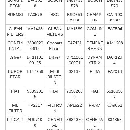
BORG &
BFA201
BOSCH
1457433
BOSCH
1457433
BECK
8
578
579
BREMSI
FA0579
BSG
BSG651
CHAMPI
CAF100
35030
ON
838P
CLEAN
MA1438
CLEAN
MA1389
COMLIN
EAF504
FILTERS
FILTERS
E
CONTIN
2800020
Coopers
PA7431
DENCKE
A141208
ENTAL
0612
Fiaam
RMANN
Dr!ve+
DP11101
Dr!ve+
DP11101
DYNAM
DAF129
00195
00071
ATRIX
4
EUROR
E147256
FEBI
32137
FI.BA
FA2013
EPAR
BILSTEI
N
FIAT
5535201
FIAT
7350206
FIAT
5518330
5
9
7
FIL
HP2217
FILTRO
AP1522
FRAM
CA9652
FILTER
N
FRIGAIR
AR0710
GENER
5834070
GENERA
834858
8
AL
L