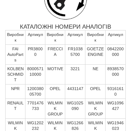
КАТАЛОЖНІ НОМЕРИ АНАЛОГІВ
Виробни
Артикул
Виробни
Артикул
Виробни
Артикул
к
к
к
FAI
PR3800
FRECCI
FR1038
GOETZE
0842200
AutoPart
0
A
5700
ENGINE
000
s
KOLBEN
8000571
MOTIVE
3221
NE
8938570
SCHMID
10000
000
T
NPR
1200380
OPEL
4431147
OPEL
9316161
05700
0
RENAUL
7701476
WILMIN
WG1025
WILMIN
WG1096
T
733
K
090
K
427
GROUP
GROUP
WILMIN
WG1202
WILMIN
WG1266
WILMIN
WG1946
K
232
K
826
K
023