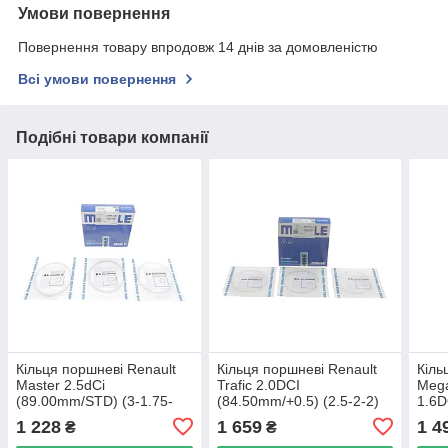
Умови повернення
Повернення товару впродовж 14 днів за домовленістю
Всі умови повернення
Подібні товари компанії
Кільця поршневі Renault
Кільця поршневі Renault
Кіль
Master 2.5dCi
Trafic 2.0DCI
Mega
(89.00mm/STD) (3-1.75-
(84.50mm/+0.5) (2.5-2-2)
1.6D
2.5) MAHLE 022 13 N0
MAHLE 021 RS 00113 0N2
1.6C
1 228
1 659
1 4
₴
₴
UA62
UA62
(80.