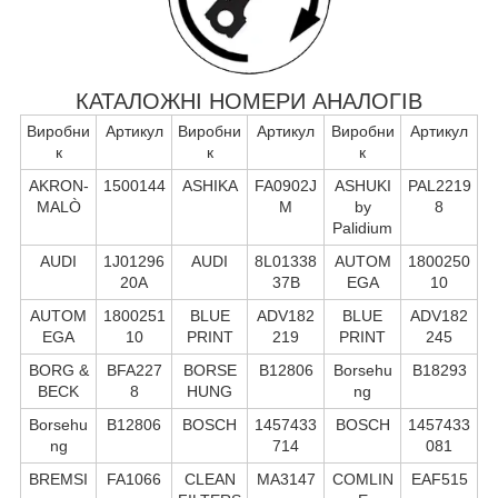
КАТАЛОЖНІ НОМЕРИ АНАЛОГІВ
Виробни
Артикул
Виробни
Артикул
Виробни
Артикул
к
к
к
AKRON-
1500144
ASHIKA
FA0902J
ASHUKI
PAL2219
MALÒ
M
by
8
Palidium
AUDI
1J01296
AUDI
8L01338
AUTOM
1800250
20A
37B
EGA
10
AUTOM
1800251
BLUE
ADV182
BLUE
ADV182
EGA
10
PRINT
219
PRINT
245
BORG &
BFA227
BORSE
B12806
Borsehu
B18293
BECK
8
HUNG
ng
Borsehu
B12806
BOSCH
1457433
BOSCH
1457433
ng
714
081
BREMSI
FA1066
CLEAN
MA3147
COMLIN
EAF515