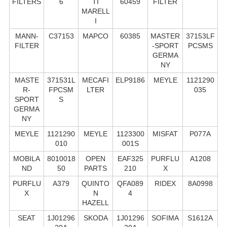
FILTERS
6
TI
60459
FILTER
MARELL
I
MANN-
C37153
MAPCO
60385
MASTER
37153LF
FILTER
-SPORT
PCSMS
GERMA
NY
MASTE
371531L
MECAFI
ELP9186
MEYLE
1121290
R-
FPCSM
LTER
035
SPORT
S
GERMA
NY
MEYLE
1121290
MEYLE
1123300
MISFAT
P077A
010
001S
MOBILA
8010018
OPEN
EAF325
PURFLU
A1208
ND
50
PARTS
210
X
PURFLU
A379
QUINTO
QFA089
RIDEX
8A0998
X
N
4
HAZELL
SEAT
1J01296
SKODA
1J01296
SOFIMA
S1612A