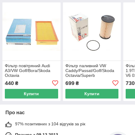
Фільтр повітряний Audi
Фільтр паливний VW
Філь
A3/VW Golf/Bora/Skoda
Caddy/Passat/Golf/Skoda
1.9T
Octavia
Octavia/Superb
V6 0
1.6/1.8/1.9SDI/1.9TDI/2.0-
1.6/1.9/2.0TDI/SDI 04- (OE
2.0T
440
699
730
₴
₴
16V 97- PURFLUX A379
line) S 6007 NE UA62
UA6
UA62
Купити
Купити
Про нас
97% позитивних з 104 відгуків за рік
Працює з 09.12.2013