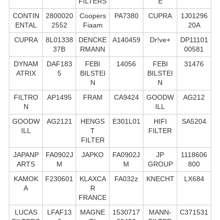
FILTERS
E
CONTIN
2800020
Coopers
PA7380
CUPRA
1J01296
ENTAL
2552
Fiaam
20A
CUPRA
8L01338
DENCKE
A140459
Dr!ve+
DP11101
37B
RMANN
00581
DYNAM
DAF183
FEBI
14056
FEBI
31476
ATRIX
5
BILSTEI
BILSTEI
N
N
FILTRO
AP1495
FRAM
CA9424
GOODW
AG212
N
ILL
GOODW
AG2121
HENGS
E301L01
HIFI
SA5204
ILL
T
FILTER
FILTER
JAPANP
FA0902J
JAPKO
FA0902J
JP
1118606
ARTS
M
M
GROUP
800
KAMOK
F230601
KLAXCA
FA032z
KNECHT
LX684
A
R
FRANCE
LUCAS
LFAF13
MAGNE
1530717
MANN-
C371531