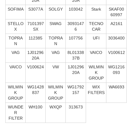
20A
20A
SOFIMA
S3077A
SOLGY
103042
Stark
SKAF00
60997
STELLO
7101397
SWAG
3093147
TECNO
A2161
X
SX
6
CAR
TOPRA
112385
TOPRA
107756
UFI
3036400
N
N
VAG
1J01296
VAG
8L01338
VAICO
V100612
20A
37B
VAICO
V100624
VW
1J01296
WILMIN
WG1216
20A
K
093
GROUP
WILMIN
WG1428
WILMIN
WG1792
WIX
WA6693
K
837
K
157
FILTERS
GROUP
GROUP
WUNDE
WH100
WXQP
313673
R
FILTER