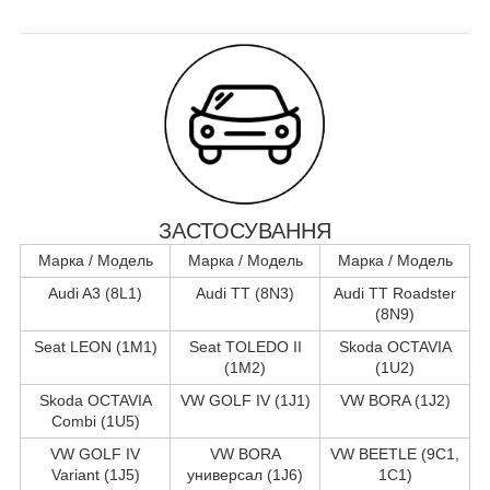
ЗАСТОСУВАННЯ
Марка / Модель
Марка / Модель
Марка / Модель
Audi A3 (8L1)
Audi TT (8N3)
Audi TT Roadster
(8N9)
Seat LEON (1M1)
Seat TOLEDO II
Skoda OCTAVIA
(1M2)
(1U2)
Skoda OCTAVIA
VW GOLF IV (1J1)
VW BORA (1J2)
Combi (1U5)
VW GOLF IV
VW BORA
VW BEETLE (9C1,
Variant (1J5)
универсал (1J6)
1C1)