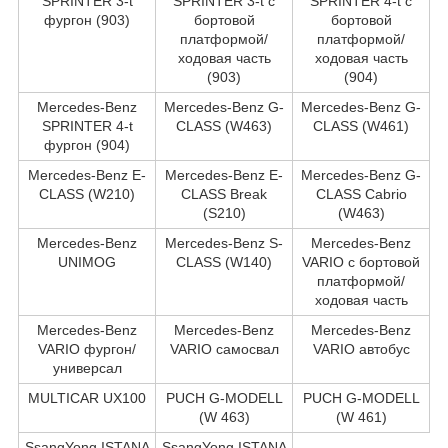
SPRINTER 3-t
SPRINTER 3-t c
SPRINTER 4-t c
фургон (903)
бортовой
бортовой
платформой/
платформой/
ходовая часть
ходовая часть
(903)
(904)
Mercedes-Benz
Mercedes-Benz G-
Mercedes-Benz G-
SPRINTER 4-t
CLASS (W463)
CLASS (W461)
фургон (904)
Mercedes-Benz E-
Mercedes-Benz E-
Mercedes-Benz G-
CLASS (W210)
CLASS Break
CLASS Cabrio
(S210)
(W463)
Mercedes-Benz
Mercedes-Benz S-
Mercedes-Benz
UNIMOG
CLASS (W140)
VARIO c бортовой
платформой/
ходовая часть
Mercedes-Benz
Mercedes-Benz
Mercedes-Benz
VARIO фургон/
VARIO самосвал
VARIO автобус
универсал
MULTICAR UX100
PUCH G-MODELL
PUCH G-MODELL
(W 463)
(W 461)
SsangYong ISTANA
SsangYong ISTANA