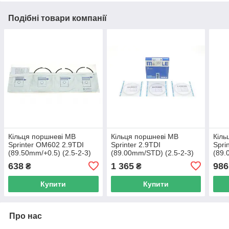
Подібні товари компанії
Кільця поршневі MB
Кільця поршневі MB
Кіль
Sprinter OM602 2.9TDI
Sprinter 2.9TDI
Spri
(89.50mm/+0.5) (2.5-2-3)
(89.00mm/STD) (2.5-2-3)
(89.
KOLBENSCHMIDT
MAHLE 001 01 V0 UA62
MAH
638
1 365
986
₴
₴
800017810050 UA62
Купити
Купити
Про нас