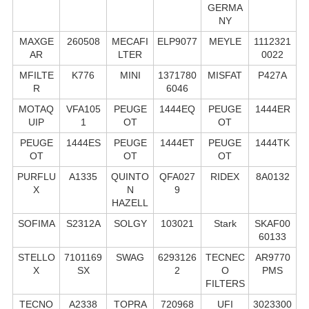
GERMA
NY
MAXGE
260508
MECAFI
ELP9077
MEYLE
1112321
AR
LTER
0022
MFILTE
K776
MINI
1371780
MISFAT
P427A
R
6046
MOTAQ
VFA105
PEUGE
1444EQ
PEUGE
1444ER
UIP
1
OT
OT
PEUGE
1444ES
PEUGE
1444ET
PEUGE
1444TK
OT
OT
OT
PURFLU
A1335
QUINTO
QFA027
RIDEX
8A0132
X
N
9
HAZELL
SOFIMA
S2312A
SOLGY
103021
Stark
SKAF00
60133
STELLO
7101169
SWAG
6293126
TECNEC
AR9770
X
SX
2
O
PMS
FILTERS
TECNO
A2338
TOPRA
720968
UFI
3023300