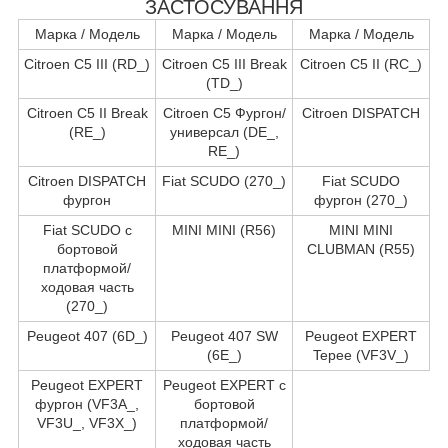
ЗАСТОСУВАННЯ
Марка / Модель
Марка / Модель
Марка / Модель
Citroen C5 III (RD_)
Citroen C5 III Break
Citroen C5 II (RC_)
(TD_)
Citroen C5 II Break
Citroen C5 Фургон/
Citroen DISPATCH
(RE_)
универсал (DE_,
RE_)
Citroen DISPATCH
Fiat SCUDO (270_)
Fiat SCUDO
фургон
фургон (270_)
Fiat SCUDO c
MINI MINI (R56)
MINI MINI
бортовой
CLUBMAN (R55)
платформой/
ходовая часть
(270_)
Peugeot 407 (6D_)
Peugeot 407 SW
Peugeot EXPERT
(6E_)
Tepee (VF3V_)
Peugeot EXPERT
Peugeot EXPERT c
фургон (VF3A_,
бортовой
VF3U_, VF3X_)
платформой/
ходовая часть