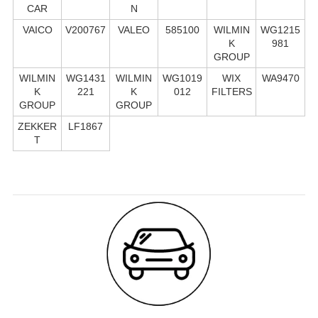
CAR
N
VAICO
V200767
VALEO
585100
WILMIN
WG1215
K
981
GROUP
WILMIN
WG1431
WILMIN
WG1019
WIX
WA9470
K
221
K
012
FILTERS
GROUP
GROUP
ZEKKER
LF1867
T