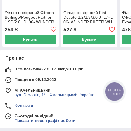
Фільтр повітряний Citroen
Фільтр повітряний Fiat
Філь
Berlingo/Peugeot Partner
Ducato 2.2/2.3/3.0 JTD/HDI
С4/С
1.9D/2.0HDI 96- WUNDER
06- WUNDER FILTER WH
Expe
FILTER WH 500 UA62
519 UA62
2.0 
259
527
478
₴
₴
FIL
Купити
Купити
Про нас
97% позитивних з 104 відгуків за рік
Працює з 09.12.2013
м. Хмельницький
КНОПКА
ЗВ'ЯЗКУ
вул. Геологів, 1/1, Хмельницький, Україна
Контакти
Сьогодні вихідний
Показати весь графік роботи