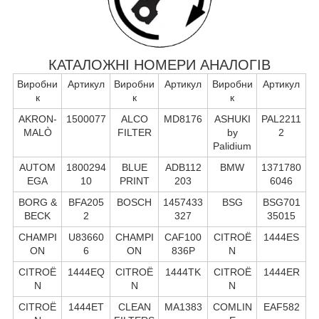
КАТАЛОЖНІ НОМЕРИ АНАЛОГІВ
Виробни
Артикул
Виробни
Артикул
Виробни
Артикул
к
к
к
AKRON-
1500077
ALCO
MD8176
ASHUKI
PAL2211
MALÒ
FILTER
by
2
Palidium
AUTOM
1800294
BLUE
ADB112
BMW
1371780
EGA
10
PRINT
203
6046
BORG &
BFA205
BOSCH
1457433
BSG
BSG701
BECK
2
327
35015
CHAMPI
U83660
CHAMPI
CAF100
CITROË
1444ES
ON
6
ON
836P
N
CITROË
1444EQ
CITROË
1444TK
CITROË
1444ER
N
N
N
CITROË
1444ET
CLEAN
MA1383
COMLIN
EAF582