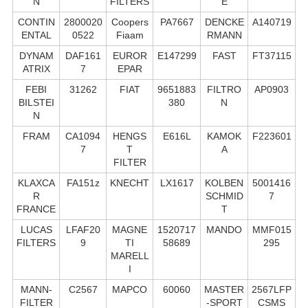
N
FILTERS
E
CONTIN
2800020
Coopers
PA7667
DENCKE
A140719
ENTAL
0522
Fiaam
RMANN
DYNAM
DAF161
EUROR
E147299
FAST
FT37115
ATRIX
7
EPAR
FEBI
31262
FIAT
9651883
FILTRO
AP0903
BILSTEI
380
N
N
FRAM
CA1094
HENGS
E616L
KAMOK
F223601
7
T
A
FILTER
KLAXCA
FA151z
KNECHT
LX1617
KOLBEN
5001416
R
SCHMID
7
FRANCE
T
LUCAS
LFAF20
MAGNE
1520717
MANDO
MMF015
FILTERS
9
TI
58689
295
MARELL
I
MANN-
C2567
MAPCO
60060
MASTER
2567LFP
FILTER
-SPORT
CSMS