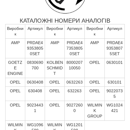
КАТАЛОЖНІ НОМЕРИ АНАЛОГІВ
Виробни
Артикул
Виробни
Артикул
Виробни
Артикул
к
к
к
AMP
PRDAE4
AMP
PRDAE4
AMP
PRDAE4
9353805
7353805
9353807
0SET
0SET
5SET
GOETZ
0830690
KOLBEN
8000207
OPEL
0630101
E
700
SCHMID
10050
ENGINE
T
OPEL
0630408
OPEL
0632263
OPEL
630101
OPEL
630408
OPEL
632263
OPEL
9022073
5
OPEL
9023443
OPEL
9027260
WILMIN
WG1024
1
0
K
421
GROUP
WILMIN
WG1096
WILMIN
WG1201