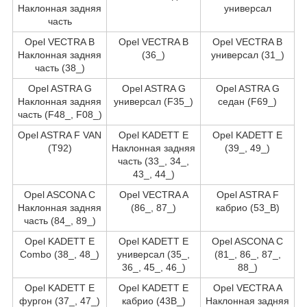
Наклонная задняя
универсал
часть
Opel VECTRA B
Opel VECTRA B
Opel VECTRA B
Наклонная задняя
(36_)
универсал (31_)
часть (38_)
Opel ASTRA G
Opel ASTRA G
Opel ASTRA G
Наклонная задняя
универсал (F35_)
седан (F69_)
часть (F48_, F08_)
Opel ASTRA F VAN
Opel KADETT E
Opel KADETT E
(T92)
Наклонная задняя
(39_, 49_)
часть (33_, 34_,
43_, 44_)
Opel ASCONA C
Opel VECTRA A
Opel ASTRA F
Наклонная задняя
(86_, 87_)
кабрио (53_B)
часть (84_, 89_)
Opel KADETT E
Opel KADETT E
Opel ASCONA C
Combo (38_, 48_)
универсал (35_,
(81_, 86_, 87_,
36_, 45_, 46_)
88_)
Opel KADETT E
Opel KADETT E
Opel VECTRA A
фургон (37_, 47_)
кабрио (43B_)
Наклонная задняя