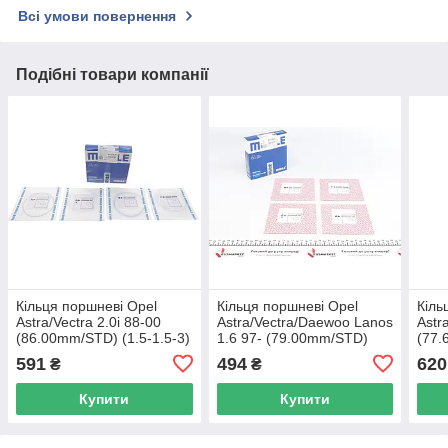
Всі умови повернення
Подібні товари компанії
Кільця поршневі Opel
Кільця поршневі Opel
Кіль
Astra/Vectra 2.0i 88-00
Astra/Vectra/Daewoo Lanos
Astr
(86.00mm/STD) (1.5-1.5-3)
1.6 97- (79.00mm/STD)
(77.
MAHLE 011 58 N0 UA62
(1.2-1.5-3) MAHLE 011 08
MAH
591
494
620
₴
₴
V0 UA62
Купити
Купити