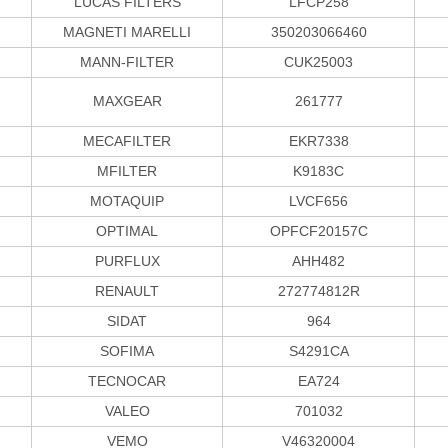
LUCAS FILTERS
LFCP258
MAGNETI MARELLI
350203066460
MANN-FILTER
CUK25003
MAXGEAR
261777
MECAFILTER
EKR7338
MFILTER
K9183C
MOTAQUIP
LVCF656
OPTIMAL
OPFCF20157C
PURFLUX
AHH482
RENAULT
272774812R
SIDAT
964
SOFIMA
S4291CA
TECNOCAR
EA724
VALEO
701032
VEMO
V46320004