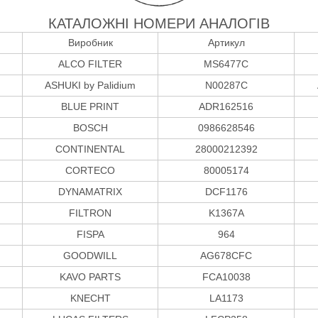
КАТАЛОЖНІ НОМЕРИ АНАЛОГІВ
Виробник
Артикул
ALCO FILTER
MS6477C
ASHUKI by Palidium
N00287C
BLUE PRINT
ADR162516
BOSCH
0986628546
CONTINENTAL
28000212392
CORTECO
80005174
DYNAMATRIX
DCF1176
FILTRON
K1367A
FISPA
964
GOODWILL
AG678CFC
KAVO PARTS
FCA10038
KNECHT
LA1173