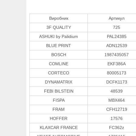
Виробник
Артикул
3F QUALITY
725
ASHUKI by Palidium
PAL24385
BLUE PRINT
ADN12539
BOSCH
1987435057
COMLINE
EKF386A
CORTECO
80005173
DYNAMATRIX
DCFK1173
FEBI BILSTEIN
48539
FISPA
MBX464
FRAM
CFH12719
HOFFER
17576
KLAXCAR FRANCE
FC362z