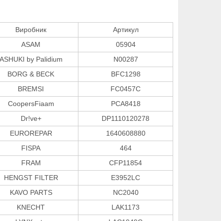
Виробник
Артикул
ASAM
05904
ASHUKI by Palidium
N00287
BORG & BECK
BFC1298
BREMSI
FC0457C
CoopersFiaam
PCA8418
Dr!ve+
DP1110120278
EUROREPAR
1640608880
FISPA
464
FRAM
CFP11854
HENGST FILTER
E3952LC
KAVO PARTS
NC2040
KNECHT
LAK1173