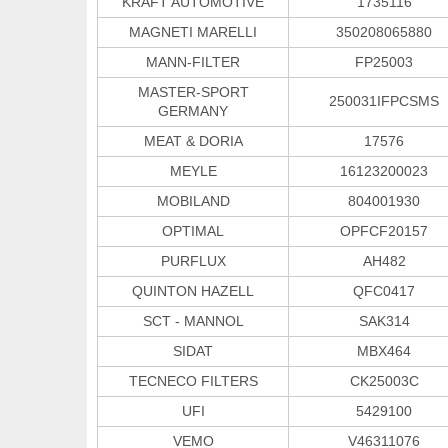
KRAFT AUTOMOTIVE
1735116
MAGNETI MARELLI
350208065880
MANN-FILTER
FP25003
MASTER-SPORT
250031IFPCSMS
GERMANY
MEAT & DORIA
17576
MEYLE
16123200023
MOBILAND
804001930
OPTIMAL
OPFCF20157
PURFLUX
AH482
QUINTON HAZELL
QFC0417
SCT - MANNOL
SAK314
SIDAT
MBX464
TECNECO FILTERS
CK25003C
UFI
5429100
VEMO
V46311076