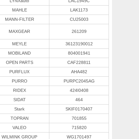
LYNXauto
LAC1949C
MAHLE
LAK1173
MANN-FILTER
CU25003
MAXGEAR
261209
MEYLE
36123190012
MOBILAND
804001941
OPEN PARTS
CAF228811
PURFLUX
AHA482
PURRO
PURPC2045AG
RIDEX
424I0408
SIDAT
464
Stark
SKIF0170407
TOPRAN
701855
VALEO
715820
WILMINK GROUP
WG1701497