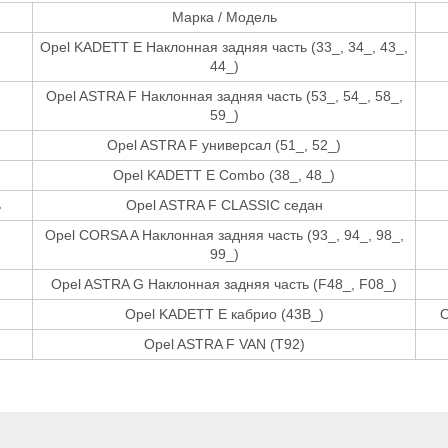
Марка / Модель
Opel KADETT E Наклонная задняя часть (33_, 34_, 43_,
44_)
Opel ASTRA F Наклонная задняя часть (53_, 54_, 58_,
59_)
Opel ASTRA F универсал (51_, 52_)
Opel KADETT E Combo (38_, 48_)
ь
Opel ASTRA F CLASSIC седан
Opel CORSA A Наклонная задняя часть (93_, 94_, 98_,
99_)
Opel ASTRA G Наклонная задняя часть (F48_, F08_)
Opel KADETT E кабрио (43B_)
O
Opel ASTRA F VAN (T92)