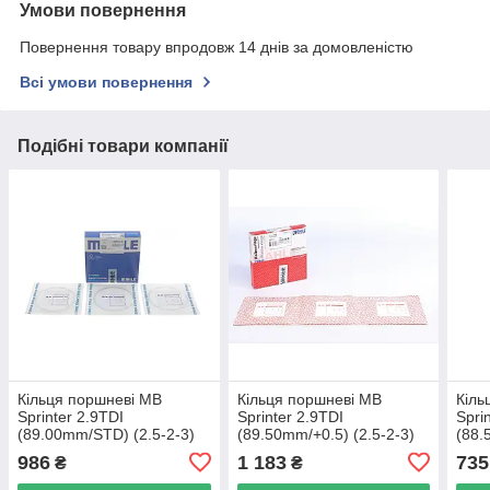
Умови повернення
Повернення товару впродовж 14 днів за домовленістю
Всі умови повернення
Подібні товари компанії
Кільця поршневі MB
Кільця поршневі MB
Кіль
Sprinter 2.9TDI
Sprinter 2.9TDI
Spri
(89.00mm/STD) (2.5-2-3)
(89.50mm/+0.5) (2.5-2-3)
(88.
MAHLE 001 01 N0 UA62
MAHLE 001 01 V2 UA62
8912
986
1 183
735
₴
₴
0068