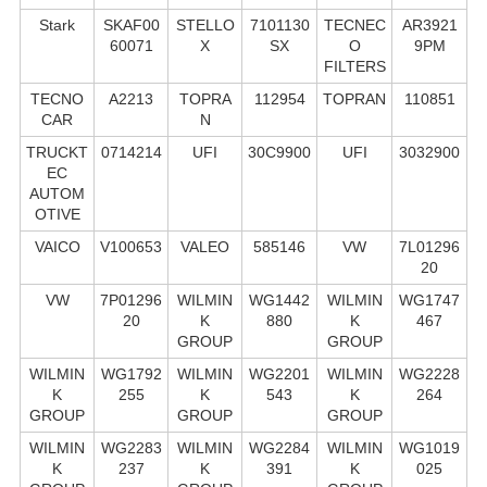
Stark
SKAF00
STELLO
7101130
TECNEC
AR3921
60071
X
SX
O
9PM
FILTERS
TECNO
A2213
TOPRA
112954
TOPRAN
110851
CAR
N
TRUCKT
0714214
UFI
30C9900
UFI
3032900
EC
AUTOM
OTIVE
VAICO
V100653
VALEO
585146
VW
7L01296
20
VW
7P01296
WILMIN
WG1442
WILMIN
WG1747
20
K
880
K
467
GROUP
GROUP
WILMIN
WG1792
WILMIN
WG2201
WILMIN
WG2228
K
255
K
543
K
264
GROUP
GROUP
GROUP
WILMIN
WG2283
WILMIN
WG2284
WILMIN
WG1019
K
237
K
391
K
025