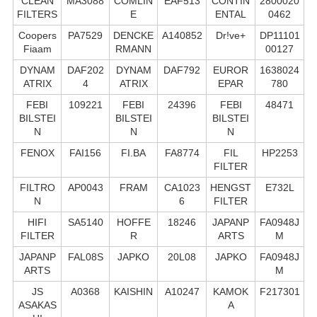
CLEAN
MA3088
COMLIN
EAF513
CONTIN
2800020
FILTERS
E
ENTAL
0462
Coopers
PA7529
DENCKE
A140852
Dr!ve+
DP11101
Fiaam
RMANN
00127
DYNAM
DAF202
DYNAM
DAF792
EUROR
1638024
ATRIX
4
ATRIX
EPAR
780
FEBI
109221
FEBI
24396
FEBI
48471
BILSTEI
BILSTEI
BILSTEI
N
N
N
FENOX
FAI156
FI.BA
FA8774
FIL
HP2253
FILTER
FILTRO
AP0043
FRAM
CA1023
HENGST
E732L
N
6
FILTER
HIFI
SA5140
HOFFE
18246
JAPANP
FA0948J
FILTER
R
ARTS
M
JAPANP
FAL08S
JAPKO
20L08
JAPKO
FA0948J
ARTS
M
JS
A0368
KAISHIN
A10247
KAMOK
F217301
ASAKAS
A