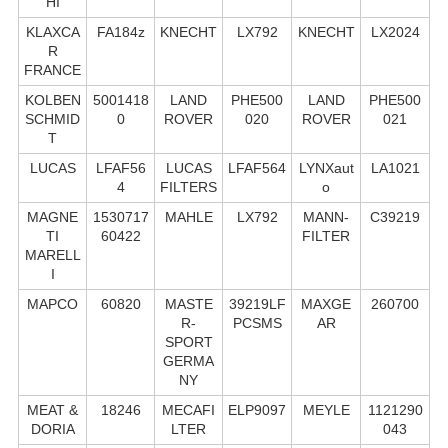
HI
KLAXCA
FA184z
KNECHT
LX792
KNECHT
LX2024
R
FRANCE
KOLBEN
5001418
LAND
PHE500
LAND
PHE500
SCHMID
0
ROVER
020
ROVER
021
T
LUCAS
LFAF56
LUCAS
LFAF564
LYNXaut
LA1021
4
FILTERS
o
MAGNE
1530717
MAHLE
LX792
MANN-
C39219
TI
60422
FILTER
MARELL
I
MAPCO
60820
MASTE
39219LF
MAXGE
260700
R-
PCSMS
AR
SPORT
GERMA
NY
MEAT &
18246
MECAFI
ELP9097
MEYLE
1121290
DORIA
LTER
043