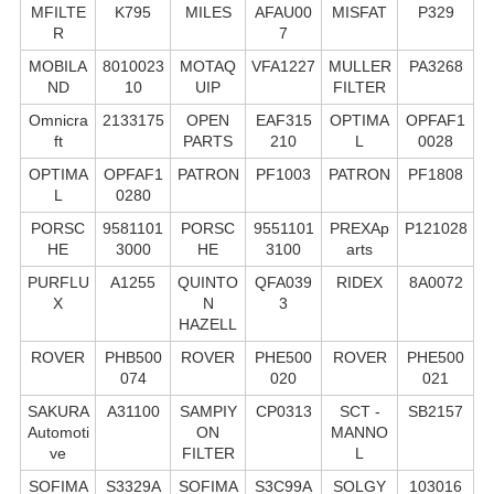
MFILTE
K795
MILES
AFAU00
MISFAT
P329
R
7
MOBILA
8010023
MOTAQ
VFA1227
MULLER
PA3268
ND
10
UIP
FILTER
Omnicra
2133175
OPEN
EAF315
OPTIMA
OPFAF1
ft
PARTS
210
L
0028
OPTIMA
OPFAF1
PATRON
PF1003
PATRON
PF1808
L
0280
PORSC
9581101
PORSC
9551101
PREXAp
P121028
HE
3000
HE
3100
arts
PURFLU
A1255
QUINTO
QFA039
RIDEX
8A0072
X
N
3
HAZELL
ROVER
PHB500
ROVER
PHE500
ROVER
PHE500
074
020
021
SAKURA
A31100
SAMPIY
CP0313
SCT -
SB2157
Automoti
ON
MANNO
ve
FILTER
L
SOFIMA
S3329A
SOFIMA
S3C99A
SOLGY
103016