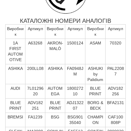
КАТАЛОЖНІ НОМЕРИ АНАЛОГІВ
Виробни
Артикул
Виробни
Артикул
Виробни
Артикул
к
к
к
1A
A63268
AKRON-
1500124
ASAM
70320
FIRST
MALÒ
AUTOM
OTIVE
ASHIKA
200LL08
ASHIKA
FA0948J
ASHUKI
PAL2208
M
by
7
Palidium
AUDI
7L01296
AUTOM
1800272
BLUE
ADV182
20
EGA
10
PRINT
256
BLUE
ADV182
BLUE
ADJ1322
BORG &
BFA2131
PRINT
251
PRINT
07
BECK
BREMSI
FA1239
BSG
BSG901
CHAMPI
CAF100
35040
ON
808P