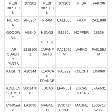
FEBI
109202
FEBI
109203
FI.BA
FA8796
BILSTEI
BILSTEI
N
N
FILTRO
AP0264
FRAM
CA11860
FRAM
CA11888
N
GOODW
AG840
HENGS
E1280L
HOFFER
18639
ILL
T
FILTER
IAP
1215100
JAPANP
FA0105J
JAPKO
FA0105J
QUALIT
1
ARTS
M
M
Y
PARTS
KAISHIN
A10344
KLAXCA
FA529z
KNECHT
LX4060
R
FRANCE
KOLBEN
5001470
LUCAS
LFAF531
LUCAS
LFAF531
SCHMID
8
FILTERS
T
LYNXaut
LA1030
MAGNE
1530717
MAGNE
1530717
o
TI
62360
TI
62361