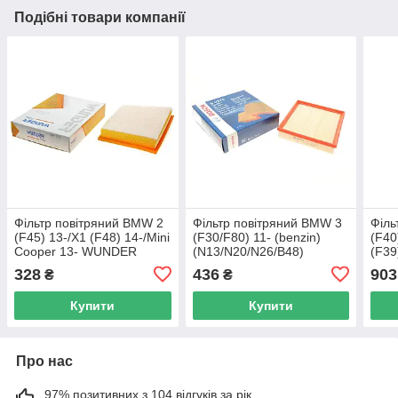
Подібні товари компанії
Фільтр повітряний BMW 2
Фільтр повітряний BMW 3
Філь
(F45) 13-/X1 (F48) 14-/Mini
(F30/F80) 11- (benzin)
(F40
Cooper 13- WUNDER
(N13/N20/N26/B48)
(F39
FILTER WH 236 UA62
BOSCH F 026 400 375
1.5/
328
436
903
₴
₴
UA62
B37/
E12
Купити
Купити
Про нас
97% позитивних з 104 відгуків за рік