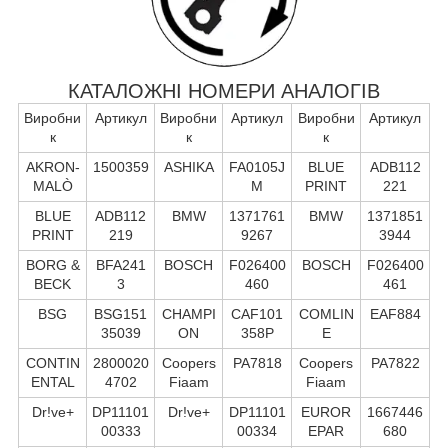
КАТАЛОЖНІ НОМЕРИ АНАЛОГІВ
Виробни
Артикул
Виробни
Артикул
Виробни
Артикул
к
к
к
AKRON-
1500359
ASHIKA
FA0105J
BLUE
ADB112
MALÒ
M
PRINT
221
BLUE
ADB112
BMW
1371761
BMW
1371851
PRINT
219
9267
3944
BORG &
BFA241
BOSCH
F026400
BOSCH
F026400
BECK
3
460
461
BSG
BSG151
CHAMPI
CAF101
COMLIN
EAF884
35039
ON
358P
E
CONTIN
2800020
Coopers
PA7818
Coopers
PA7822
ENTAL
4702
Fiaam
Fiaam
Dr!ve+
DP11101
Dr!ve+
DP11101
EUROR
1667446
00333
00334
EPAR
680