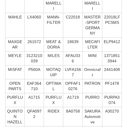
MARELL
MARELL
I
I
MAHLE
LX4060
MANN-
C22018
MASTER
22018LF
FILTER
-SPORT
PCSMS
GERMA
NY
MAXGE
261572
MEAT &
18639
MECAFI
ELP9412
AR
DORIA
LTER
MEYLE
3123210
MILES
AFAU33
MINI
1371851
039
6
3944
MISFAT
P560A
MOTAQ
LVFA156
Omnicraf
2441408
UIP
7
t
OPEN
EAF364
OPTIMA
OPFAF1
PATRON
PF1478
PARTS
710
L
0276
PURFLU
A1715
PURFLU
A1719
PURRO
PURPA3
X
X
074
QUINTO
QFA097
RIDEX
8A0758
SAKURA
A30270
N
2
Automoti
HAZELL
ve