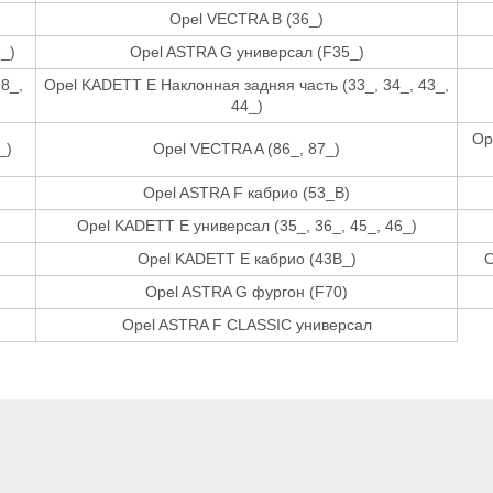
Opel VECTRA B (36_)
_)
Opel ASTRA G универсал (F35_)
8_,
Opel KADETT E Наклонная задняя часть (33_, 34_, 43_,
44_)
Op
_)
Opel VECTRA A (86_, 87_)
Opel ASTRA F кабрио (53_B)
Opel KADETT E универсал (35_, 36_, 45_, 46_)
Opel KADETT E кабрио (43B_)
O
Opel ASTRA G фургон (F70)
Opel ASTRA F CLASSIC универсал