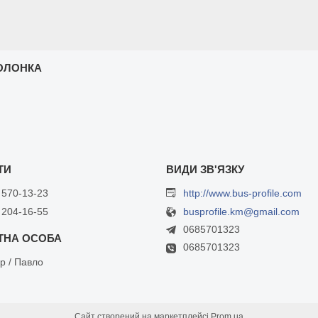
ОЛОНКА
 570-13-23
http://www.bus-profile.com
 204-16-55
busprofile.km@gmail.com
0685701323
0685701323
р / Павло
Сайт створений на маркетплейсі
Prom.ua