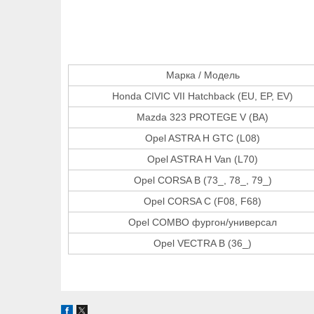
Марка / Модель
Honda CIVIC VII Hatchback (EU, EP, EV)
Mazda 323 PROTEGE V (BA)
Opel ASTRA H GTC (L08)
Opel ASTRA H Van (L70)
Opel CORSA B (73_, 78_, 79_)
Opel CORSA C (F08, F68)
Opel COMBO фургон/универсал
Opel VECTRA B (36_)