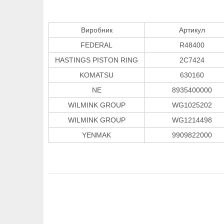
Виробник
Артикул
FEDERAL
R48400
HASTINGS PISTON RING
2C7424
KOMATSU
630160
NE
8935400000
WILMINK GROUP
WG1025202
WILMINK GROUP
WG1214498
YENMAK
9909822000