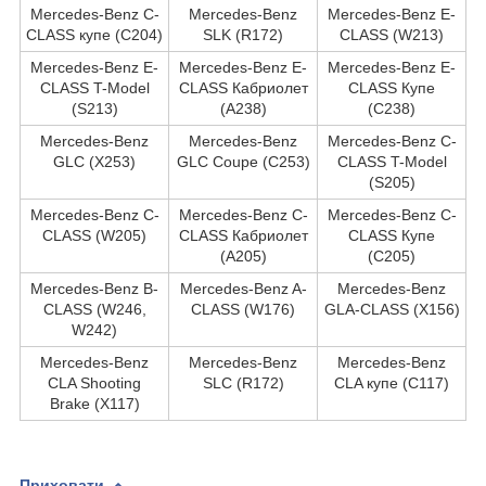
Mercedes-Benz C-
Mercedes-Benz
Mercedes-Benz E-
CLASS купе (C204)
SLK (R172)
CLASS (W213)
Mercedes-Benz E-
Mercedes-Benz E-
Mercedes-Benz E-
CLASS T-Model
CLASS Кабриолет
CLASS Купе
(S213)
(A238)
(C238)
Mercedes-Benz
Mercedes-Benz
Mercedes-Benz C-
GLC (X253)
GLC Coupe (C253)
CLASS T-Model
(S205)
Mercedes-Benz C-
Mercedes-Benz C-
Mercedes-Benz C-
CLASS (W205)
CLASS Кабриолет
CLASS Купе
(A205)
(C205)
Mercedes-Benz B-
Mercedes-Benz A-
Mercedes-Benz
CLASS (W246,
CLASS (W176)
GLA-CLASS (X156)
W242)
Mercedes-Benz
Mercedes-Benz
Mercedes-Benz
CLA Shooting
SLC (R172)
CLA купе (C117)
Brake (X117)
Приховати