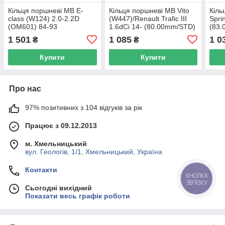
Кільця поршневі MB E-
Кільця поршневі MB Vito
Кіль
class (W124) 2.0-2.2D
(W447)/Renault Trafic III
Spri
(OM601) 84-93
1.6dCi 14- (80.00mm/STD)
(83.
(87.00mm/STD) (2-2-3)
(2-1.75-2) = 8 120 038
1 по
1 501
1 085
1 0
₴
₴
MAHLE 002 08 N0 UA62
0023 00 UA62
NPR 
UA6
Купити
Купити
Про нас
97% позитивних з 104 відгуків за рік
Працює з 09.12.2013
м. Хмельницький
вул. Геологів, 1/1, Хмельницький, Україна
Контакти
КНОПКА
ЗВ'ЯЗКУ
Сьогодні вихідний
Показати весь графік роботи