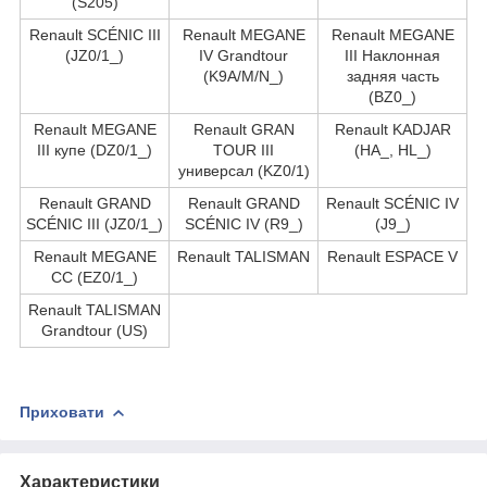
(S205)
Renault SCÉNIC III
Renault MEGANE
Renault MEGANE
(JZ0/1_)
IV Grandtour
III Наклонная
(K9A/M/N_)
задняя часть
(BZ0_)
Renault MEGANE
Renault GRAN
Renault KADJAR
III купе (DZ0/1_)
TOUR III
(HA_, HL_)
универсал (KZ0/1)
Renault GRAND
Renault GRAND
Renault SCÉNIC IV
SCÉNIC III (JZ0/1_)
SCÉNIC IV (R9_)
(J9_)
Renault MEGANE
Renault TALISMAN
Renault ESPACE V
CC (EZ0/1_)
Renault TALISMAN
Grandtour (US)
Приховати
Характеристики