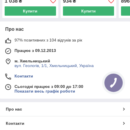
1 038
934
896
₴
₴
038 0026 21 UA62
2.5) NPR 120 038 0050 00
038 
UA62
Купити
Купити
Про нас
97% позитивних з 104 відгуків за рік
Працює з 09.12.2013
м. Хмельницький
вул. Геологів, 1/1, Хмельницький, Україна
Контакти
Сьогодні працює з 09:00 до 17:00
Показати весь графік роботи
Про нас
Контакти