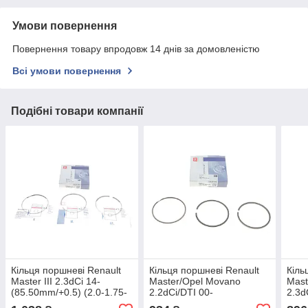
Умови повернення
Повернення товару впродовж 14 днів за домовленістю
Всі умови повернення
Подібні товари компанії
Кільця поршневі Renault
Кільця поршневі Renault
Кіль
Master III 2.3dCi 14-
Master/Opel Movano
Mast
(85.50mm/+0.5) (2.0-1.75-
2.2dCi/DTI 00-
2.3d
2.0) = 8938255000 120
(87.00mm/STD) (3-1.75-
(2.5