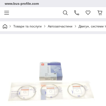
www.bus-profile.com
Підписка на сповіщення
Дозвольте сайту відправляти вам сповіщення на робочий стіл.
Заборонити
Дозволити
Товари та послуги
Автозапчастини
Двигун, системи 
Powered by SendPulse