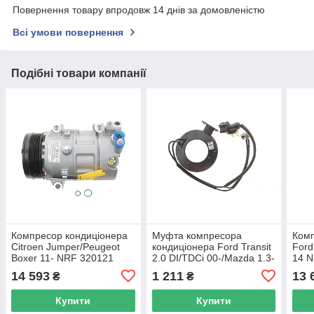
Повернення товару впродовж 14 днів за домовленістю
Всі умови повернення
Подібні товари компанії
Компресор кондиціонера
Муфта компресора
Комп
Citroen Jumper/Peugeot
кондиціонера Ford Transit
Ford
Boxer 11- NRF 320121
2.0 DI/TDCi 00-/Mazda 1.3-
14 
UA62
1.6 03-07 NRF 38699
14 593
1 211
13 
₴
₴
UA62
Купити
Купити