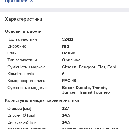
Приховати
Характеристики
Основні атрибути
Код запчастини
32411
Виробник
NRF
Стан
Новий
Тип запчастини
Оригінал
Сумісність з маркою
Citroen, Peugeot, Fiat, Ford
Кількість пазів
6
Компресорна олива
PAG 46
Сумісність з моделлю
Boxer, Ducato, Transit,
Jumper, Transit Tourneo
Користувальницькі характеристики
Ø шківа [мм]
127
Впускн. Ø [мм]
14,5
Випускн.-Ø [мм]
14,5
Додатковий артикул/
з ущільнювальним кільцем