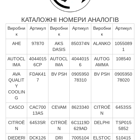
КАТАЛОЖНІ НОМЕРИ АНАЛОГІВ
Виробни
Артикул
Виробни
Артикул
Виробни
Артикул
к
к
к
AHE
97870
AKS
850374N
ALANKO
1055089
DASIS
1
AUTOCL
4044015
AUTOCL
4044015
AUTOG
108540
IMA
6CP
IMA
6
AMMA
AVA
FDAK41
BV PSH
0905950
BV PSH
0905950
QUALIT
7
78310
78020
Y
COOLIN
G
CASCO
CAC700
CEVAM
8623340
CITROË
6453SS
13AS
N
CITROË
6453SR
CITROË
6C1119D
DELPHI
TSP015
N
N
629AD
5852
DIEDERI
DCK126
DRI
7005104
ELSTOC
510415