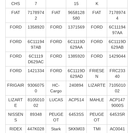
CHS
7
15
K
FIAT
7178974
FIAT
9658128
FIAT
7178974
2
580
4
FORD
1358920
FORD
1371569
FORD
6C11194
97AA
FORD
6C11194
FORD
6C1119D
FORD
6C1119D
97AB
629AA
629AB
FORD
6C1119
FORD
1385920
FORD
1429044
D629AC
FORD
1421334
FORD
6C1119D
FRIESE
FRC233
629AD
N
40
FRIGAIR
9306075
HC-
240894
LIZARTE
7105010
0
Cargo
02
LIZART
8105010
LUCAS
ACP514
MAHLE
ACP147
E
02
9000S
NISSEN
89348
PEUGE
6453SS
PEUGE
6453SR
S
OT
OT
RIDEX
447K028
Stark
SKKM03
TMI
AC0041