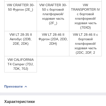
VW CRAFTER 30-
VW CRAFTER 30-
VW
50 Фургон (2E_)
50 c бортовой
TRANSPORTER IV
платформой/
c бортовой
ходовая часть
платформой/
(2F_)
ходовая часть
(70XD)
VW LT 28-35 II
VW LT 28-46 II
VW LT 28-46 II c
Автобус (2DB,
Фургон (2DA, 2DD,
бортовой
2DE, 2DK)
2DH)
платформой/
ходовая часть
(2DC, 2DF, 2
VW CALIFORNIA
T4 Camper (7DJ,
7DK, 70J)
Приховати
Характеристики