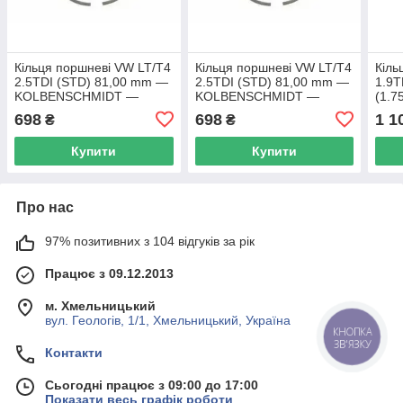
Кільця поршневі VW LT/T4
Кільця поршневі VW LT/T4
Кіль
2.5TDI (STD) 81,00 mm —
2.5TDI (STD) 81,00 mm —
1.9T
KOLBENSCHMIDT —
KOLBENSCHMIDT —
(1.7
800001110000
800001110000
N0 
698
698
1 1
₴
₴
Купити
Купити
Про нас
97% позитивних з 104 відгуків за рік
Працює з 09.12.2013
м. Хмельницький
вул. Геологів, 1/1, Хмельницький, Україна
КНОПКА
ЗВ'ЯЗКУ
Контакти
Сьогодні працює з 09:00 до 17:00
Показати весь графік роботи