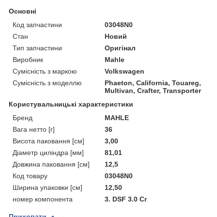
Основні
Код запчастини
03048N0
Стан
Новий
Тип запчастини
Оригінал
Виробник
Mahle
Сумісність з маркою
Volkswagen
Сумісність з моделлю
Phaeton, California, Touareg,
Multivan, Crafter, Transporter
Користувальницькі характеристики
Бренд
MAHLE
Вага нетто [г]
36
Висота паковання [см]
3,00
Діаметр циліндра [мм]
81,01
Довжина паковання [см]
12,5
Код товару
03048N0
Ширина упаковки [см]
12,50
номер компонента
3. DSF 3.0 Cr
Приховати