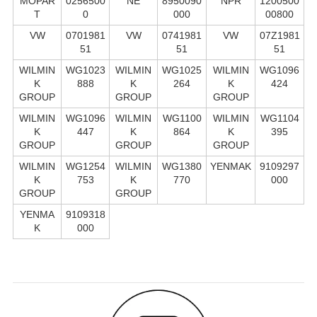
MOPAR
0256500
NE
8950090
NPR
1200500
T
0
000
00800
VW
0701981
VW
0741981
VW
07Z1981
51
51
51
WILMIN
WG1023
WILMIN
WG1025
WILMIN
WG1096
K
888
K
264
K
424
GROUP
GROUP
GROUP
WILMIN
WG1096
WILMIN
WG1100
WILMIN
WG1104
K
447
K
864
K
395
GROUP
GROUP
GROUP
WILMIN
WG1254
WILMIN
WG1380
YENMAK
9109297
K
753
K
770
000
GROUP
GROUP
YENMA
9109318
K
000