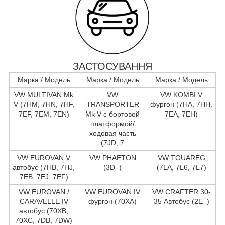
ЗАСТОСУВАННЯ
Марка / Модель
Марка / Модель
Марка / Модель
VW MULTIVAN Mk
VW
VW KOMBI V
V (7HM, 7HN, 7HF,
TRANSPORTER
фургон (7HA, 7HH,
7EF, 7EM, 7EN)
Mk V c бортовой
7EA, 7EH)
платформой/
ходовая часть
(7JD, 7
VW EUROVAN V
VW PHAETON
VW TOUAREG
автобус (7HB, 7HJ,
(3D_)
(7LA, 7L6, 7L7)
7EB, 7EJ, 7EF)
VW EUROVAN /
VW EUROVAN IV
VW CRAFTER 30-
CARAVELLE IV
фургон (70XA)
35 Автобус (2E_)
автобус (70XB,
70XC, 7DB, 7DW)