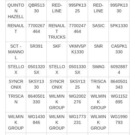
QUINTO
QBR513
RED-
995PK13
RED-
995PK13
N
30
LINE
25
LINE
30
HAZELL
RENAUL
7700267
RENAUL
7700247
SASIC
5PK1330
T
464
T
464
TRUCKS
SCT -
5R391
SKF
VKMV5P
SNR
CA5PK1
MANNO
K1330
330
L
STELLO
0501320
STELLO
0501330
SWAG
6092887
X
SX
X
SX
4
SYNCR
5KSY13
SYNCR
5KSY13
TRISCA
8640501
ONIX
30
ONIX
25
N
343
TRISCA
8640501
WILMIN
WG2002
WILMIN
WG1152
N
330
K
276
K
895
GROUP
GROUP
WILMIN
WG1430
WILMIN
WG1773
WILMIN
WG1990
K
846
K
231
K
793
GROUP
GROUP
GROUP