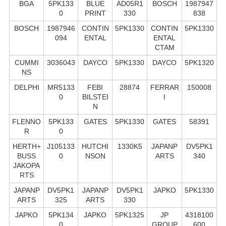
BGA
5PK133
BLUE
AD05R1
BOSCH
1987947
0
PRINT
330
838
BOSCH
1987946
CONTIN
5PK1330
CONTIN
5PK1330
094
ENTAL
ENTAL
CTAM
CUMMI
3036043
DAYCO
5PK1330
DAYCO
5PK1320
NS
DELPHI
MR5133
FEBI
28874
FERRAR
150008
0
BILSTEI
I
N
FLENNO
5PK133
GATES
5PK1330
GATES
58391
R
0
HERTH+
J105133
HUTCHI
1330K5
JAPANP
DV5PK1
BUSS
0
NSON
ARTS
340
JAKOPA
RTS
JAPANP
DV5PK1
JAPANP
DV5PK1
JAPKO
5PK1330
ARTS
325
ARTS
330
JAPKO
5PK134
JAPKO
5PK1325
JP
4318100
0
GROUP
600