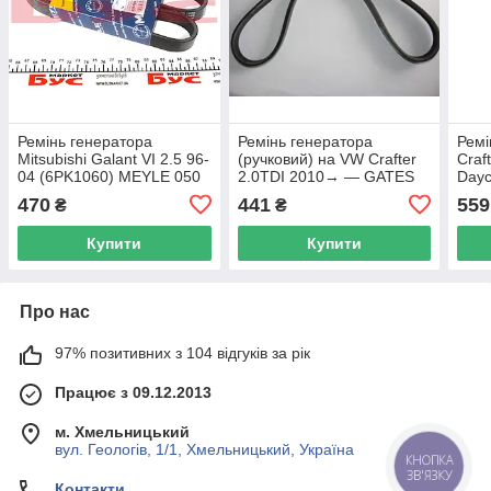
Ремінь генератора
Ремінь генератора
Ремі
Mitsubishi Galant VI 2.5 96-
(ручковий) на VW Crafter
Craf
04 (6PK1060) MEYLE 050
2.0TDI 2010→ — GATES
Day
006 1060 UA62
— 4PK711
470
441
559
₴
₴
Купити
Купити
Про нас
97% позитивних з 104 відгуків за рік
Працює з 09.12.2013
м. Хмельницький
вул. Геологів, 1/1, Хмельницький, Україна
КНОПКА
ЗВ'ЯЗКУ
Контакти