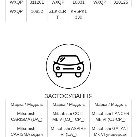
WXQP
311261
WXQP
10831
WXQP
310125
WXQP
10832
ZEKKER
KR5PK1
T
330
ЗАСТОСУВАННЯ
Марка / Модель
Марка / Модель
Марка / Модель
Mitsubishi
Mitsubishi COLT
Mitsubishi LANCER
CARISMA (DA_)
Mk V (CJ_, CP_)
Mk VI (CJ-CP_)
Mitsubishi
Mitsubishi ASPIRE
Mitsubishi GALANT
CARISMA седан
VI (EA_)
Mk VI универсал