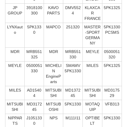
JP
3918100
KAVO
DMV552
KLAXCA
5PK1325
GROUP
300
PARTS
4
R
FRANCE
LYNXaut
5PK133
MAPCO
251320
MASTER
5PK1330
o
0
-SPORT
PCSMS
GERMA
NY
MDR
MRB551
MDR
MRB551
MEYLE
0500051
325
330
320
MEYLE
0500051
MICHELI
SMAMV
MILES
5PK1325
330
N
5PK1330
EngineP
arts
MILES
AD1540
MITSUBI
MD1372
MITSUBI
MD3175
4
SHI
45
SHI
29
MITSUBI
MD3172
MITSUB
5PK1330
MOTAQ
VFB313
SHI
45
OSHI
UIP
NIPPAR
J105133
NPS
M111I11
OPTIBE
5PK1330
TS
0
LT