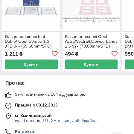
Кільця поршневі Fiat
Кільця поршневі Opel
Кіль
Doblo/ Opel Combo 1.3
Astra/Vectra/Daewoo Lanos
Dobl
JTD 04- (69.60mm/STD)
1.6 97- (79.00mm/STD)
D/JT
(2-1.5-2) MAHLE 010 04
(1.2-1.5-3) MAHLE 011 08
(70.
1 211
494
950
₴
₴
N0 UA62
V0 UA62
MAH
Купити
Купити
Про нас
97% позитивних з 104 відгуків за рік
Працює з 09.12.2013
м. Хмельницький
вул. Геологів, 1/1, Хмельницький, Україна
Контакти