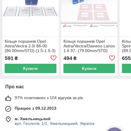
Кільця поршневі Opel
Кільця поршневі Opel
Кіль
Astra/Vectra 2.0i 88-00
Astra/Vectra/Daewoo Lanos
Spri
(86.00mm/STD) (1.5-1.5-3)
1.6 97- (79.00mm/STD)
(89.
MAHLE 011 58 N0 UA62
(1.2-1.5-3) MAHLE 011 08
— M
591
494
655
₴
₴
V0 UA62
Купити
Купити
Про нас
97% позитивних з 104 відгуків за рік
Працює з 09.12.2013
м. Хмельницький
вул. Геологів, 1/1, Хмельницький, Україна