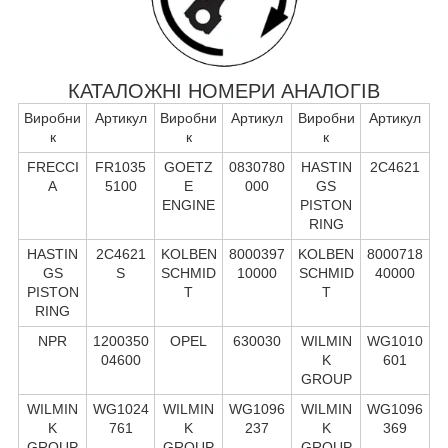
КАТАЛОЖНІ НОМЕРИ АНАЛОГІВ
Виробни
Артикул
Виробни
Артикул
Виробни
Артикул
к
к
к
FRECCI
FR1035
GOETZ
0830780
HASTIN
2C4621
A
5100
E
000
GS
ENGINE
PISTON
RING
HASTIN
2C4621
KOLBEN
8000397
KOLBEN
8000718
GS
S
SCHMID
10000
SCHMID
40000
PISTON
T
T
RING
NPR
1200350
OPEL
630030
WILMIN
WG1010
04600
K
601
GROUP
WILMIN
WG1024
WILMIN
WG1096
WILMIN
WG1096
K
761
K
237
K
369
GROUP
GROUP
GROUP