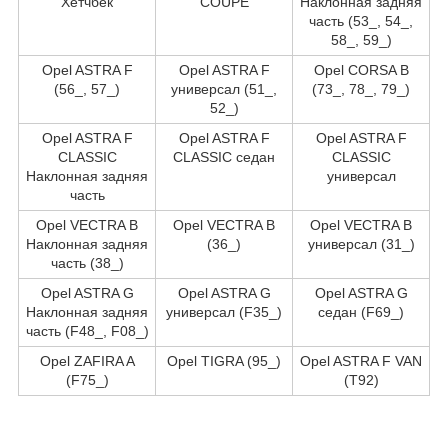
Хетчбек
COUPE
Наклонная задняя
часть (53_, 54_,
58_, 59_)
Opel ASTRA F
Opel ASTRA F
Opel CORSA B
(56_, 57_)
универсал (51_,
(73_, 78_, 79_)
52_)
Opel ASTRA F
Opel ASTRA F
Opel ASTRA F
CLASSIC
CLASSIC седан
CLASSIC
Наклонная задняя
универсал
часть
Opel VECTRA B
Opel VECTRA B
Opel VECTRA B
Наклонная задняя
(36_)
универсал (31_)
часть (38_)
Opel ASTRA G
Opel ASTRA G
Opel ASTRA G
Наклонная задняя
универсал (F35_)
седан (F69_)
часть (F48_, F08_)
Opel ZAFIRA A
Opel TIGRA (95_)
Opel ASTRA F VAN
(F75_)
(T92)