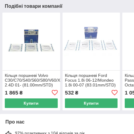
Подібні товари компанії
Кільця поршневі Volvo
Кільця поршневі Ford
Кіль
C30/C70/S40/S60/S80/V60/XC60/XC70/XC90
Focus 1.8i 06-12/Mondeo
Pass
2.4D 01- (81.00mm/STD)
1.8i 00-07 (83.01mm/STD)
Octa
(2-1.75-2) 038 64 N0 UA62
(1.2-1.2-2.5) MAHLE 015
11- 
1 865
532
1 0
₴
₴
68 N0 UA62
800
Купити
Купити
Про нас
97% позитивних з 104 відгуків за рік