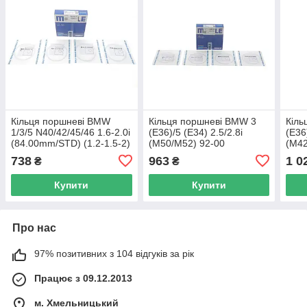
Кільця поршневі BMW
Кільця поршневі BMW 3
Кіль
1/3/5 N40/42/45/46 1.6-2.0i
(E36)/5 (E34) 2.5/2.8i
(E36
(84.00mm/STD) (1.2-1.5-2)
(M50/M52) 92-00
(M42
MAHLE 081 RS 00101 0N0
(84.00mm/STD) (1.5-1.5-2)
(84.
738
963
1 0
₴
₴
UA62
MAHLE 083 06 N0 UA62
MAH
Купити
Купити
Про нас
97% позитивних з 104 відгуків за рік
Працює з 09.12.2013
м. Хмельницький