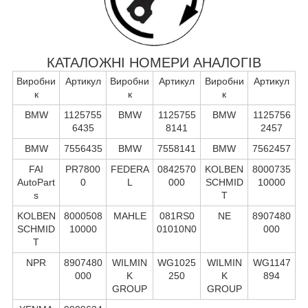
КАТАЛОЖНІ НОМЕРИ АНАЛОГІВ
Виробни
Артикул
Виробни
Артикул
Виробни
Артикул
к
к
к
BMW
1125755
BMW
1125755
BMW
1125756
6435
8141
2457
BMW
7556435
BMW
7558141
BMW
7562457
FAI
PR7800
FEDERA
0842570
KOLBEN
8000735
AutoPart
0
L
000
SCHMID
10000
s
T
KOLBEN
8000508
MAHLE
081RS0
NE
8907480
SCHMID
10000
01010N0
000
T
NPR
8907480
WILMIN
WG1025
WILMIN
WG1147
000
K
250
K
894
GROUP
GROUP