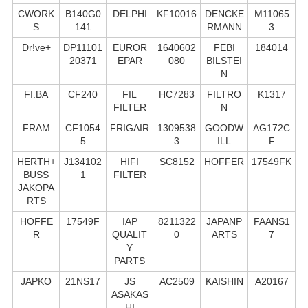
CWORK
B140G0
DELPHI
KF10016
DENCKE
M11065
S
141
RMANN
3
Dr!ve+
DP11101
EUROR
1640602
FEBI
184014
20371
EPAR
080
BILSTEI
N
FI.BA
CF240
FIL
HC7283
FILTRO
K1317
FILTER
N
FRAM
CF1054
FRIGAIR
1309538
GOODW
AG172C
5
3
ILL
F
HERTH+
J134102
HIFI
SC8152
HOFFER
17549FK
BUSS
1
FILTER
JAKOPA
RTS
HOFFE
17549F
IAP
8211322
JAPANP
FAANS1
R
QUALIT
0
ARTS
7
Y
PARTS
JAPKO
21NS17
JS
AC2509
KAISHIN
A20167
ASAKAS
HI