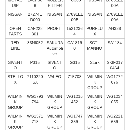
UIP
6
FILTER
00A
NISSAN
27274E
NISSAN
27891EL
NISSAN
27891EL
D000
00B
00A
OPEN
CAF228
PROFIT
1521236
PURFLU
AH338
PARTS
301
4
X
RED-
36NI052
SAKURA
CA1819
SCT -
SA1184
LINE
Automoti
0
MANNO
ve
L
SIVENT
P315
SIVENT
G315
Stark
SKIF017
O
O
0464
STELLO
7110220
VALEO
715708
WILMIN
WG1772
X
SX
K
876
GROUP
WILMIN
WG1793
WILMIN
WG1215
WILMIN
WG1234
K
794
K
452
K
055
GROUP
GROUP
GROUP
WILMIN
WG1371
WILMIN
WG1747
WILMIN
WG2221
K
718
K
359
K
659
GROUP
GROUP
GROUP