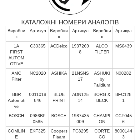
КАТАЛОЖНІ НОМЕРИ АНАЛОГІВ
Виробни
Артикул
Виробни
Артикул
Виробни
Артикул
к
к
к
1A
C30365
ACDelco
1937269
ALCO
MS6439
FIRST
8
FILTER
AUTOM
OTIVE
AMC
NC2020
ASHIKA
21NSNS
ASHUKI
N00282
Filter
17
by
Palidium
BBR
0011018
BLUE
ADN125
BORG &
BFC128
Automoti
846
PRINT
14
BECK
1
ve
BOSCH
0986BF
BOSCH
1987435
CHAMPI
CCF045
0585
009
ON
6
COMLIN
EKF325
Coopers
PC8295
CORTE
8000144
E
Fiaam
CO
3