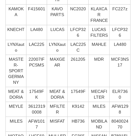
KAMOK
F415601
KAVO
NC2020
KLAXCA
FC227z
A
PARTS
R
FRANCE
KNECHT
LA480
LUCAS
LFCP32
LUCAS
LFCP32
6
FILTERS
6
LYNXaut
LAC225
LYNXaut
LAC225
MAHLE
LA480
o
o
C
MASTE
22007IF
MAXGE
261205
MDR
MCF3NS
R-
PCSMS
AR
17
SPORT
GERMA
NY
MEAT &
17549F
MEAT &
17549F
MECAFI
ELR736
DORIA
K
DORIA
LTER
0
MEYLE
3612319
MFILTE
K9142
MILES
AFW129
0008
R
8
MILES
AFW101
MISFAT
HB736
MOBILA
8040024
7
ND
70
MOTAQ
LVCF60
MULLER
FC365
NISSAN
B7891EL