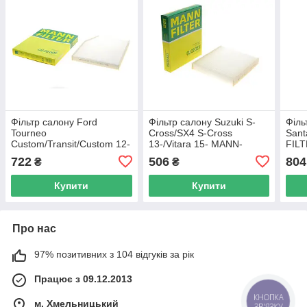
Фільтр салону Ford
Фільтр салону Suzuki S-
Філь
Tourneo
Cross/SX4 S-Cross
Sant
Custom/Transit/Custom 12-
13-/Vitara 15- MANN-
FILT
MANN-FILTER CU 29 007
FILTER CU 22 023 UA62
722
506
804
₴
₴
UA62
Купити
Купити
Про нас
97% позитивних з 104 відгуків за рік
Працює з 09.12.2013
КНОПКА
м. Хмельницький
ЗВ'ЯЗКУ