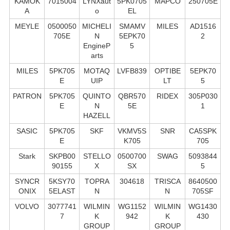
KAMOK
7015004
LYNXaut
5PK0705
MAPCO
250705E
A
o
EL
MEYLE
0500050
MICHELI
SMAMV
MILES
AD1516
705E
N
5EPK70
2
EngineP
5
arts
MILES
5PK705
MOTAQ
LVFB839
OPTIBE
5EPK70
E
UIP
LT
5
PATRON
5PK705
QUINTO
QBR570
RIDEX
305P030
E
N
5E
1
HAZELL
SASIC
5PK705
SKF
VKMV5S
SNR
CA5SPK
E
K705
705
Stark
SKPB00
STELLO
0500700
SWAG
5093844
90155
X
SX
5
SYNCR
5KSY70
TOPRA
304618
TRISCA
8640500
ONIX
5ELAST
N
N
705SF
VOLVO
3077741
WILMIN
WG1152
WILMIN
WG1430
7
K
942
K
430
GROUP
GROUP