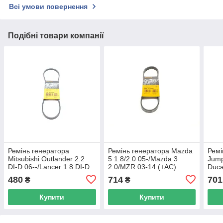
Всі умови повернення
Подібні товари компанії
Ремінь генератора
Ремінь генератора Mazda
Ремі
Mitsubishi Outlander 2.2
5 1.8/2.0 05-/Mazda 3
Jump
DI-D 06--/Lancer 1.8 DI-D
2.0/MZR 03-14 (+AC)
Duca
10- CONTINENTAL 3PK863
CONTINENTAL 5PK716
3.0H
480
714
701
₴
₴
ELAST UA62
ELAST UA62
CON
ELA
Купити
Купити