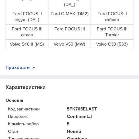
(DA_)
Ford FOCUS II
Ford C-MAX (DM2)
Ford FOCUS II
седан (DA_)
кабрио
Ford FOCUS III
Ford FOCUS III
Ford FOCUS III
седан
Turnier
Volvo S40 II (MS)
Volvo V50 (MW)
Volvo C30 (533)
Приховати
Характеристики
Основні
Код запчастини
5PK705ELAST
Виробник
Continental
Кількість ребер
5
Стан
Новий
Тип запчастини
Оригінал