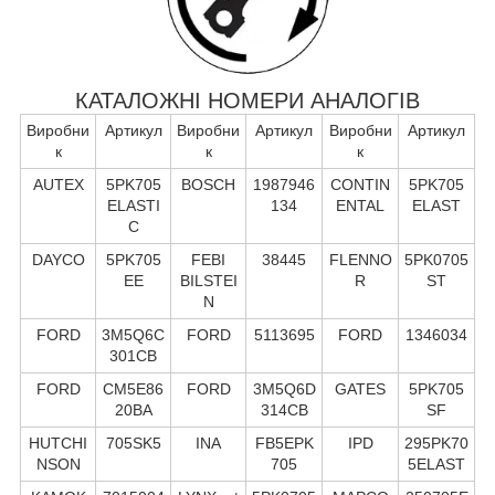
КАТАЛОЖНІ НОМЕРИ АНАЛОГІВ
Виробни
Артикул
Виробни
Артикул
Виробни
Артикул
к
к
к
AUTEX
5PK705
BOSCH
1987946
CONTIN
5PK705
ELASTI
134
ENTAL
ELAST
C
DAYCO
5PK705
FEBI
38445
FLENNO
5PK0705
EE
BILSTEI
R
ST
N
FORD
3M5Q6C
FORD
5113695
FORD
1346034
301CB
FORD
CM5E86
FORD
3M5Q6D
GATES
5PK705
20BA
314CB
SF
HUTCHI
705SK5
INA
FB5EPK
IPD
295PK70
NSON
705
5ELAST