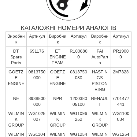
КАТАЛОЖНІ НОМЕРИ АНАЛОГІВ
Виробни
Артикул
Виробни
Артикул
Виробни
Артикул
к
к
к
DT
691176
ET
R100880
FAI
PR1900
Spare
ENGINE
0
AutoPart
0
Parts
TEAM
s
GOETZ
0813750
GOETZ
0813750
HASTIN
2M7328
E
000
E
030
GS
ENGINE
ENGINE
PISTON
RING
NE
8938500
NPR
1200380
RENAUL
7701477
000
05100
T
441
WILMIN
WG1025
WILMIN
WG1096
WILMIN
WG1100
K
027
K
252
K
834
GROUP
GROUP
GROUP
WILMIN
WG1104
WILMIN
WG1254
WILMIN
WG1254