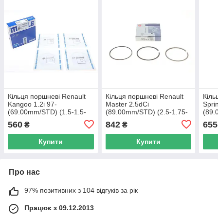
Кільця поршневі Renault
Кільця поршневі Renault
Кіль
Kangoo 1.2i 97-
Master 2.5dCi
Spri
(69.00mm/STD) (1.5-1.5-
(89.00mm/STD) (2.5-1.75-
(89.
2.5) MAHLE 022 04 N0
2.5) = 8938510000 NPR
— M
560
842
655
₴
₴
UA62
120 038 0052 00 UA62
Купити
Купити
Про нас
97% позитивних з 104 відгуків за рік
Працює з 09.12.2013