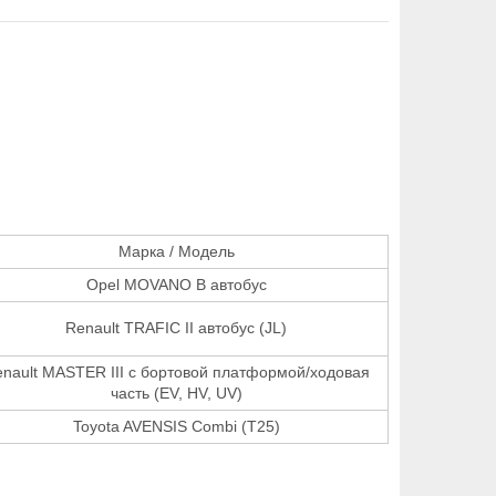
Марка / Модель
Opel MOVANO B автобус
Renault TRAFIC II автобус (JL)
nault MASTER III c бортовой платформой/ходовая
часть (EV, HV, UV)
Toyota AVENSIS Combi (T25)