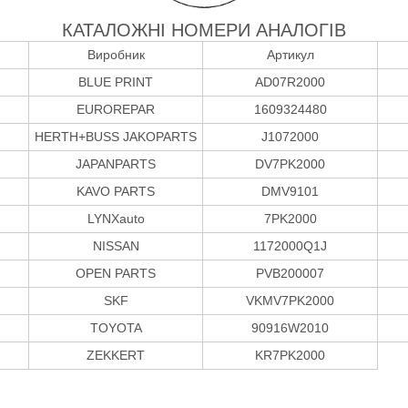
КАТАЛОЖНІ НОМЕРИ АНАЛОГІВ
Виробник
Артикул
BLUE PRINT
AD07R2000
EUROREPAR
1609324480
HERTH+BUSS JAKOPARTS
J1072000
JAPANPARTS
DV7PK2000
KAVO PARTS
DMV9101
LYNXauto
7PK2000
NISSAN
1172000Q1J
OPEN PARTS
PVB200007
SKF
VKMV7PK2000
TOYOTA
90916W2010
ZEKKERT
KR7PK2000