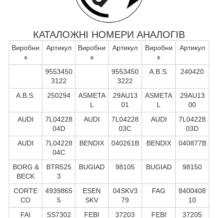
КАТАЛОЖНІ НОМЕРИ АНАЛОГІВ
Виробни
Артикул
Виробни
Артикул
Виробни
Артикул
к
к
к
9553450
9553450
A.B.S.
240420
3122
3222
A.B.S.
250294
ASMETA
29AU13
ASMETA
29AU13
L
01
L
00
AUDI
7L04228
AUDI
7L04228
AUDI
7L04228
04D
03C
03D
AUDI
7L04228
BENDIX
040261B
BENDIX
040877B
04C
BORG &
BTR525
BUGIAD
98105
BUGIAD
98150
BECK
3
CORTE
4939865
ESEN
04SKV3
FAG
8400408
CO
5
SKV
79
10
FAI
SS7302
FEBI
37203
FEBI
37205