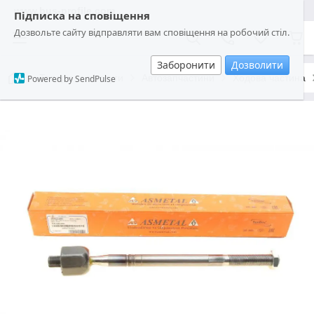
www.bus-profile.com
Підписка на сповіщення
Дозвольте сайту відправляти вам сповіщення на робочий стіл.
Заборонити
Дозволити
Товари та послуги
Автозапчастини
Ходова частина
Powered by SendPulse