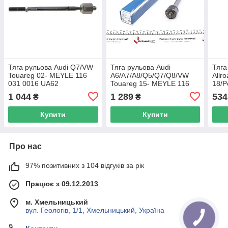
Тяга рульова Audi Q7/VW
Тяга рульова Audi
Тяга
Touareg 02- MEYLE 116
A6/A7/A8/Q5/Q7/Q8/VW
Allr
031 0016 UA62
Touareg 15- MEYLE 116
18/P
031 0032/HD UA62
ASM
1 044
1 289
534
₴
₴
Купити
Купити
Про нас
97% позитивних з 104 відгуків за рік
Працює з 09.12.2013
м. Хмельницький
вул. Геологів, 1/1, Хмельницький, Україна