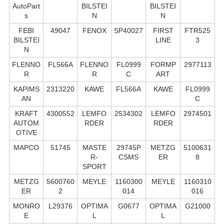
AutoPart
BILSTEI
BILSTEI
s
N
N
FEBI
49047
FENOX
SP40027
FIRST
FTR525
BILSTEI
LINE
3
N
FLENNO
FL566A
FLENNO
FL0999
FORMP
2977113
R
R
C
ART
KAPIMS
2313220
KAWE
FL566A
KAWE
FL0999
AN
C
KRAFT
4300552
LEMFO
2534302
LEMFO
2974501
AUTOM
RDER
RDER
OTIVE
MAPCO
51745
MASTE
29745P
METZG
5100631
R-
CSMS
ER
8
SPORT
METZG
5600760
MEYLE
1160300
MEYLE
1160310
ER
2
014
016
MONRO
L29376
OPTIMA
G0677
OPTIMA
G21000
E
L
L