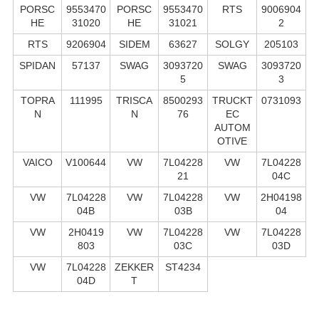
PORSC
9553470
PORSC
9553470
RTS
9006904
HE
31020
HE
31021
2
RTS
9206904
SIDEM
63627
SOLGY
205103
SPIDAN
57137
SWAG
3093720
SWAG
3093720
5
3
TOPRA
111995
TRISCA
8500293
TRUCKT
0731093
N
N
76
EC
AUTOM
OTIVE
VAICO
V100644
VW
7L04228
VW
7L04228
21
04C
VW
7L04228
VW
7L04228
VW
2H04198
04B
03B
04
VW
2H0419
VW
7L04228
VW
7L04228
803
03C
03D
VW
7L04228
ZEKKER
ST4234
04D
T