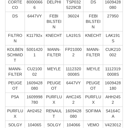
CORTE
8000066
DELPHI
TSP032
DS
1609428
CO
6
5229CB
080
DS
6447VY
FEBI
36024
FEBI
27950
BILSTEI
BILSTEI
N
N
FILTRO
K11792x
KNECHT
LA191S
KNECHT
LAK191
N
S
KOLBEN
5001420
MANN-
FP21000
MANN-
CUK210
SCHMID
1
FILTER
2
FILTER
002
T
MANN-
CU2100
MEYLE
1112320
MEYLE
1112319
FILTER
02
0008S
0008S
PEUGE
1609428
PEUGE
6447VY
PEUGE
1609428
OT
080
OT
OT
180
PSA
1609998
PURFLU
AHC245
PURFLU
AHH245
780
X
2
X
2
PURFLU
AH2452
RENAUL
1609428
SOFIMA
S4164C
X
T
080
A
SOLGY
104065
SOLGY
104066
VEMO
V423012