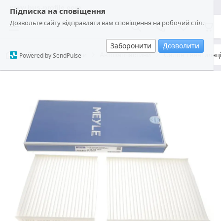
www.bus-profile.com
Підписка на сповіщення
Дозвольте сайту відправляти вам сповіщення на робочий стіл.
Заборонити
Дозволити
Товари та послуги
Автозапчастини
Салон і вентиляц
Powered by SendPulse