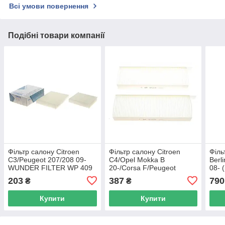
Всі умови повернення
Подібні товари компанії
Фільтр салону Citroen
Фільтр салону Citroen
Філь
C3/Peugeot 207/208 09-
C4/Opel Mokka B
Berl
WUNDER FILTER WP 409
20-/Corsa F/Peugeot
08- 
UA62
2008/208 19- (к-кт 2шт)
12 3
203
387
790
₴
₴
WIX FILTERS WP2218
UA62
Купити
Купити