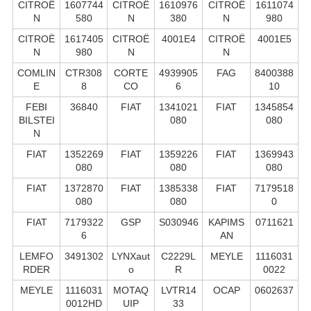
CITROË
1607744
CITROË
1610976
CITROË
1611074
N
580
N
380
N
980
CITROË
1617405
CITROË
4001E4
CITROË
4001E5
N
980
N
N
COMLIN
CTR308
CORTE
4939905
FAG
8400388
E
8
CO
6
10
FEBI
36840
FIAT
1341021
FIAT
1345854
BILSTEI
080
080
N
FIAT
1352269
FIAT
1359226
FIAT
1369943
080
080
080
FIAT
1372870
FIAT
1385338
FIAT
7179518
080
080
0
FIAT
7179322
GSP
S030946
KAPIMS
0711621
6
AN
LEMFO
3491302
LYNXaut
C2229L
MEYLE
1116031
RDER
o
R
0022
MEYLE
1116031
MOTAQ
LVTR14
OCAP
0602637
0012HD
UIP
33