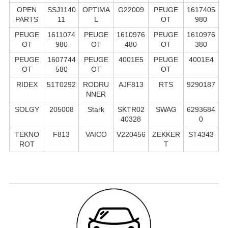
OPEN
SSJ1140
OPTIMA
G22009
PEUGE
1617405
PARTS
11
L
OT
980
PEUGE
1611074
PEUGE
1610976
PEUGE
1610976
OT
980
OT
480
OT
380
PEUGE
1607744
PEUGE
4001E5
PEUGE
4001E4
OT
580
OT
OT
RIDEX
51T0292
RODRU
AJF813
RTS
9290187
NNER
SOLGY
205008
Stark
SKTR02
SWAG
6293684
40328
0
TEKNO
F813
VAICO
V220456
ZEKKER
ST4343
ROT
T