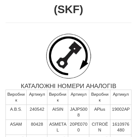
(
SKF
)
КАТАЛОЖНІ НОМЕРИ АНАЛОГІВ
Виробни
Артикул
Виробни
Артикул
Виробни
Артикул
к
к
к
A.B.S.
240542
AISIN
JAJPS00
APlus
19002AP
8
ASAM
80428
ASMETA
20PE070
CITROË
1610976
L
0
N
480