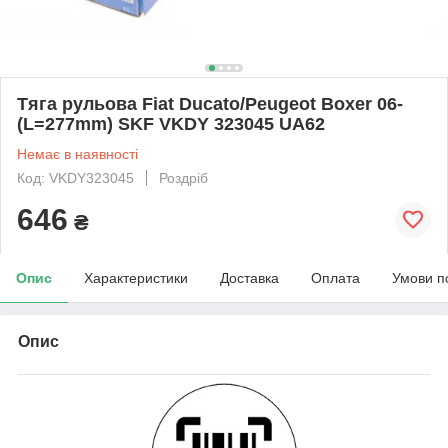
Тяга рульова Fiat Ducato/Peugeot Boxer 06-
(L=277mm) SKF VKDY 323045 UA62
Немає в наявності
Код: VKDY323045
Роздріб
646
₴
Опис
Характеристики
Доставка
Оплата
Умови п
Опис