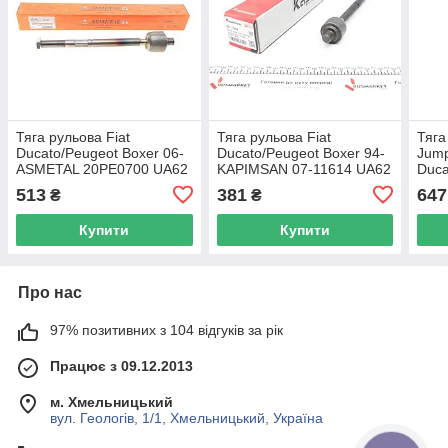
Тяга рульова Fiat
Тяга рульова Fiat
Тяга
Ducato/Peugeot Boxer 06-
Ducato/Peugeot Boxer 94-
Jump
ASMETAL 20PE0700 UA62
KAPIMSAN 07-11614 UA62
Duca
(L=
513
381
647
₴
₴
UA6
Купити
Купити
Про нас
97% позитивних з 104 відгуків за рік
Працює з 09.12.2013
м. Хмельницький
вул. Геологів, 1/1, Хмельницький, Україна