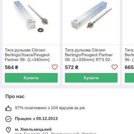
Тяга рульова Citroen
Тяга рульова Citroen
Тяга
Berlingo/Xsara/Peugeot
Berlingo/Peugeot Partner
Berl
Partner 96- (L=340mm)
08- (L=336mm) RTS 92-
96- 
RTS 92-00556 UA62
90504 UA62
20P
564
572
665
₴
₴
Купити
Купити
Про нас
97% позитивних з 104 відгуків за рік
Працює з 09.12.2013
м. Хмельницький
вул. Геологів, 1/1, Хмельницький, Україна