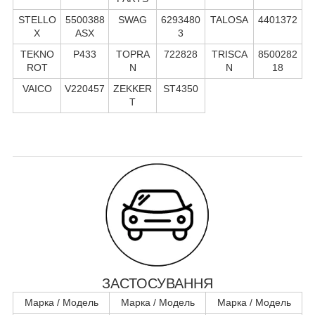
STELLO
5500388
SWAG
6293480
TALOSA
4401372
X
ASX
3
TEKNO
P433
TOPRA
722828
TRISCA
8500282
ROT
N
N
18
VAICO
V220457
ZEKKER
ST4350
T
ЗАСТОСУВАННЯ
Марка / Модель
Марка / Модель
Марка / Модель