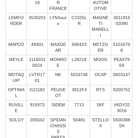
18
R
AUTOM
FRANCE
OTIVE
LEMFO
3530201
LYNXaut
C2325L
MAGNE
3011916
RDER
o
R
TI
02090
MARELL
I
MAPCO
49401
MAXGE
690423
METZG
5101670
AR
ER
8
MEYLE
1116031
MONRO
L28218
MOOG
PEAX79
0024
E
69
MOTAQ
LVTR17
NK
5033746
OCAP
0603147
UIP
01
OPTIMA
G21182
PEUGE
3812F4
RTS
9200752
L
OT
RUVILL
915973
SIDEM
7713
SKF
VKDY32
E
3016
SOLGY
205042
SPIDAN
50481
STELLO
5500388
CHASSI
X
SX
S
PARTS