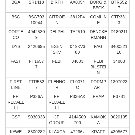
BGA
SR1418
BIRTH
AX0054
BORG &
BTR552
BECK
7
BSG
BSG703
CITROË
3812F4
COMLIN
CTR331
10044
N
E
3
CORTE
4942530
DELPHI
TA2510
DENCKE
D180211
CO
9
RMANN
DYS
2420695
ESEN
04SKV3
FAG
8400321
SKV
83
10
FAST
FT1657
FEBI
34803
FEBI
34803
7
BILSTEI
N
FIRST
FTR552
FLENNO
FL0071
FORMP
1307023
LINE
7
R
C
ART
FR
P336A
FR
P336AK
FRAP
F3781
REDAEL
REDAEL
LI
LI
GSP
S030038
JP
4144500
KAMOK
9020195
GROUP
700
A
KAWE
8500282
KLAXCA
47266z
KRAFT
4305677